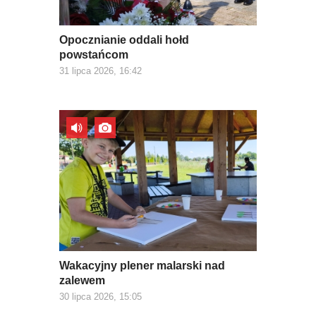
Opocznianie oddali hołd
powstańcom
31 lipca 2026, 16:42
Wakacyjny plener malarski nad
zalewem
30 lipca 2026, 15:05