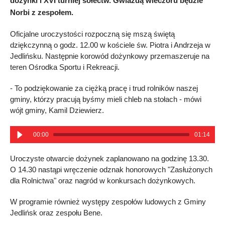
dożynki i XVI turniej sołectw. Gwiazdą wieczoru będzie
Norbi z zespołem.
Oficjalne uroczystości rozpoczną się mszą świętą
dziękczynną o godz. 12.00 w kościele św. Piotra i Andrzeja w
Jedlińsku. Następnie korowód dożynkowy przemaszeruje na
teren Ośrodka Sportu i Rekreacji.
- To podziękowanie za ciężką pracę i trud rolników naszej
gminy, którzy pracują byśmy mieli chleb na stołach - mówi
wójt gminy, Kamil Dziewierz.
00:00
01:14
Uroczyste otwarcie dożynek zaplanowano na godzinę 13.30.
O 14.30 nastąpi wręczenie odznak honorowych "Zasłużonych
dla Rolnictwa" oraz nagród w konkursach dożynkowych.
W programie również występy zespołów ludowych z Gminy
Jedlińsk oraz zespołu Bene.