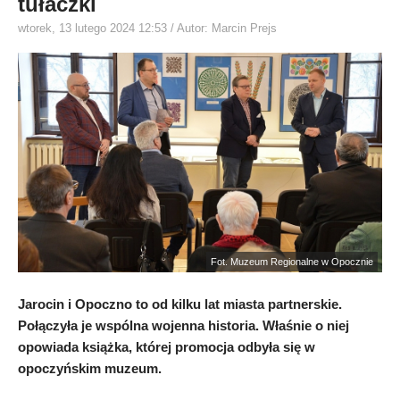
tułaczki
wtorek, 13 lutego 2024 12:53
/ Autor: Marcin Prejs
Fot. Muzeum Regionalne w Opocznie
Jarocin i Opoczno to od kilku lat miasta partnerskie.
Połączyła je wspólna wojenna historia. Właśnie o niej
opowiada książka, której promocja odbyła się w
opoczyńskim muzeum.