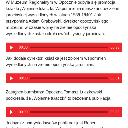
W Muzeum Regionalnym w Opocznie odbyła się promocja
książki „Wojenne tułaczki. Wspomnienia mieszkańców ziemi
jarocińskiej wysiedlonych w latach 1939-1940”. Jak
przypomina Adam Grabowski, dyrektor opoczyńskiego
muzeum, w czasie wojny na ziemię opoczyńską
wysiedlonych zostało około dwóch tysięcy jarocinian.
00:00
00:33
Jak dodaje dyrektor, książka jest zbiorem wspomnień
wysiedlonych na ziemię opoczyńską jarocinian.
00:00
00:51
Zastępca burmistrza Opoczna Tomasz Łuczkowski
podkreśla, że „Wojenne tułaczki” to bezcenna publikacja.
00:00
00:33
Jednym z pomysłodawców publikacji jest Robert