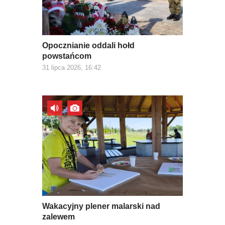
Opocznianie oddali hołd
powstańcom
31 lipca 2026, 16:42
Wakacyjny plener malarski nad
zalewem