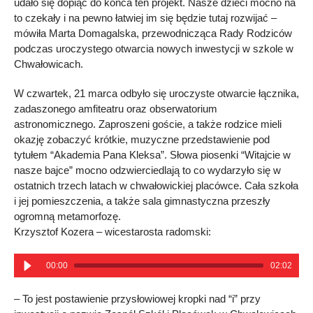
udało się dopiąć do końca ten projekt. Nasze dzieci mocno na
to czekały i na pewno łatwiej im się będzie tutaj rozwijać –
mówiła Marta Domagalska, przewodnicząca Rady Rodziców
podczas uroczystego otwarcia nowych inwestycji w szkole w
Chwałowicach.
W czwartek, 21 marca odbyło się uroczyste otwarcie łącznika,
zadaszonego amfiteatru oraz obserwatorium
astronomicznego. Zaproszeni goście, a także rodzice mieli
okazję zobaczyć krótkie, muzyczne przedstawienie pod
tytułem “Akademia Pana Kleksa”. Słowa piosenki “Witajcie w
nasze bajce” mocno odzwierciedlają to co wydarzyło się w
ostatnich trzech latach w chwałowickiej placówce. Cała szkoła
i jej pomieszczenia, a także sala gimnastyczna przeszły
ogromną metamorfozę.
Krzysztof Kozera – wicestarosta radomski:
00:00
02:02
– To jest postawienie przysłowiowej kropki nad “i” przy