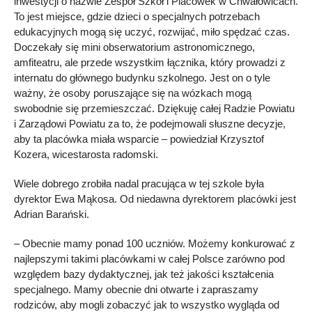
inwestycji o nazwie Zespół Szkół i Placówek w Chwałowicach.
To jest miejsce, gdzie dzieci o specjalnych potrzebach
edukacyjnych mogą się uczyć, rozwijać, miło spędzać czas.
Doczekały się mini obserwatorium astronomicznego,
amfiteatru, ale przede wszystkim łącznika, który prowadzi z
internatu do głównego budynku szkolnego. Jest on o tyle
ważny, że osoby poruszające się na wózkach mogą
swobodnie się przemieszczać. Dziękuję całej Radzie Powiatu
i Zarządowi Powiatu za to, że podejmowali słuszne decyzje,
aby ta placówka miała wsparcie – powiedział Krzysztof
Kozera, wicestarosta radomski.
Wiele dobrego zrobiła nadal pracująca w tej szkole była
dyrektor Ewa Mąkosa. Od niedawna dyrektorem placówki jest
Adrian Barański.
– Obecnie mamy ponad 100 uczniów. Możemy konkurować z
najlepszymi takimi placówkami w całej Polsce zarówno pod
względem bazy dydaktycznej, jak też jakości kształcenia
specjalnego. Mamy obecnie dni otwarte i zapraszamy
rodziców, aby mogli zobaczyć jak to wszystko wygląda od