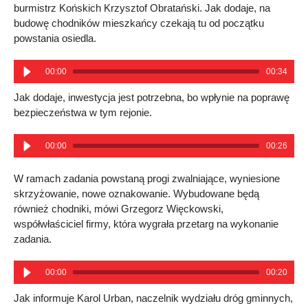
burmistrz Końskich Krzysztof Obratański. Jak dodaje, na
budowę chodników mieszkańcy czekają tu od początku
powstania osiedla.
00:00
00:34
Jak dodaje, inwestycja jest potrzebna, bo wpłynie na poprawę
bezpieczeństwa w tym rejonie.
00:00
00:26
W ramach zadania powstaną progi zwalniające, wyniesione
skrzyżowanie, nowe oznakowanie. Wybudowane będą
również chodniki, mówi Grzegorz Więckowski,
współwłaściciel firmy, która wygrała przetarg na wykonanie
zadania.
00:00
00:20
Jak informuje Karol Urban, naczelnik wydziału dróg gminnych,