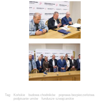
Tag:
Końskie
budowa chodników
poprawa bezpieczeństwa
podpisanie umów
fundusze szwajcarskie