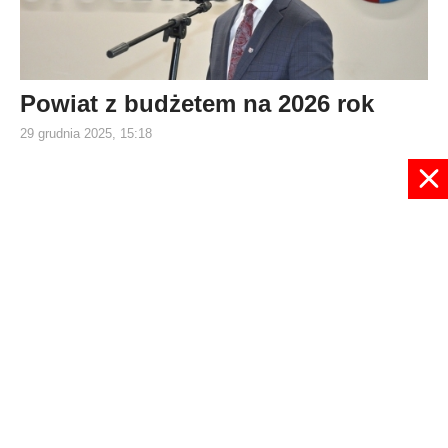
Powiat z budżetem na 2026 rok
29 grudnia 2025, 15:18
2
3
4
5
6
7
8
9
10
11
Strona 7 z 132
© 2024 radioplus.com.pl Wszelkie prawa zastrzeżone