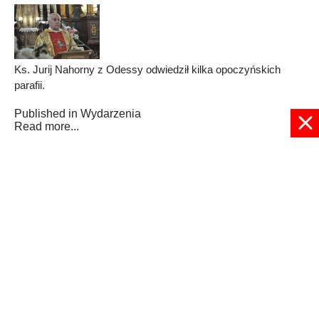
Ks. Jurij Nahorny z Odessy odwiedził kilka opoczyńskich
parafii.
Published in
Wydarzenia
Read more...
1
2
3
4
5
6
7
8
9
10
Strona 1 z 25
© 2024 radioplus.com.pl Wszelkie prawa zastrzeżone