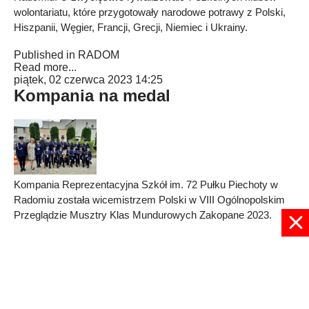
wolontariatu, które przygotowały narodowe potrawy z Polski,
Hiszpanii, Węgier, Francji, Grecji, Niemiec i Ukrainy.
Published in
RADOM
Read more...
piątek, 02 czerwca 2023 14:25
Kompania na medal
Kompania Reprezentacyjna Szkół im. 72 Pułku Piechoty w
Radomiu została wicemistrzem Polski w VIII Ogólnopolskim
Przeglądzie Musztry Klas Mundurowych Zakopane 2023.
Published in
RADOM
Read more...
1
2
3
4
5
Strona 1 z 5