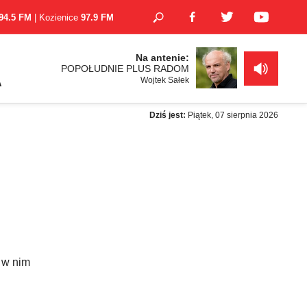
94.5 FM
| Kozienice
97.9 FM
Na antenie:
POPOŁUDNIE PLUS RADOM
Wojtek Sałek
A
Dziś jest:
Piątek, 07 sierpnia 2026
 w nim