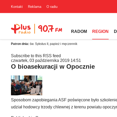
Kontakt
Reklama
O radiu
RADOM
REGION
D
Patron dnia:
św. Sykstus II, papież i męczennik
Subscribe to this RSS feed
czwartek, 03 października 2019 14:51
O bioasekuracji w Opocznie
Sposobom zapobiegania ASF poświęcone było szkolenie
udział hodowcy trzody chlewnej z terenu powiatu opoczy