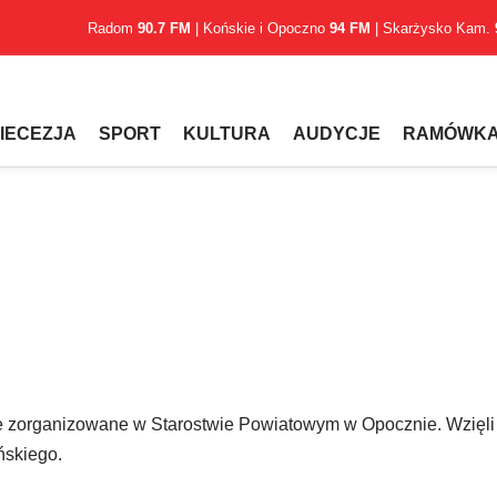
Radom
90.7 FM
| Końskie i Opoczno
94 FM
| Skarżysko Kam.
IECEZJA
SPORT
KULTURA
AUDYCJE
RAMÓWK
 zorganizowane w Starostwie Powiatowym w Opocznie. Wzięli
ńskiego.