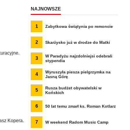
NAJNOWSZE
1
Zabytkowa świątynia po remoncie
2
Skarżysko już w drodze do Matki
uracyjne.
W Paradyżu najzdolniejsi odebrali
3
stypendia
Wyruszyła piesza pielgrzymka na
4
Jasną Górę
Rusza budżet obywatelski w
5
Końskich
6
50 lat temu zmarł ks. Roman Kotlarz
asz Kopera.
7
W weekend Radom Music Camp