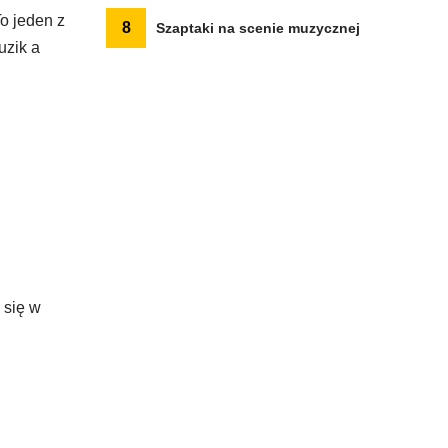
o jeden z
8
Szaptaki na scenie muzycznej
uzik a
 się w