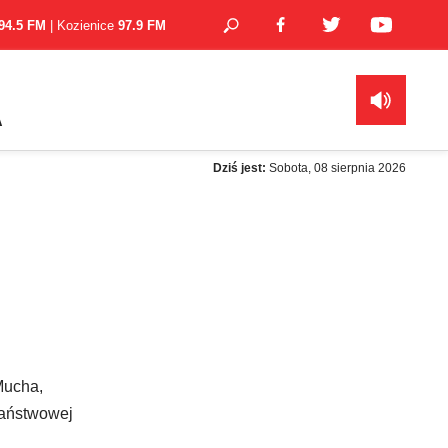
94.5 FM
| Kozienice
97.9 FM
A
Dziś jest:
Sobota, 08 sierpnia 2026
Mucha,
Państwowej