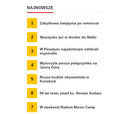
NAJNOWSZE
1
Zabytkowa świątynia po remoncie
2
Skarżysko już w drodze do Matki
W Paradyżu najzdolniejsi odebrali
3
stypendia
Wyruszyła piesza pielgrzymka na
4
Jasną Górę
Rusza budżet obywatelski w
5
Końskich
6
50 lat temu zmarł ks. Roman Kotlarz
7
W weekend Radom Music Camp