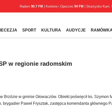
Radom
90.7 FM
| Końskie i Opoczno
94 FM
| Skarżysko Kam.
IECEZJA
SPORT
KULTURA
AUDYCJE
RAMÓWK
OSP w regionie radomskim
j w Brzózie w gminie Głowaczów. Obiekt poświęcił ks. Szymon 
in. brygadier Paweł Frysztak, zastępca komendanta głównego 