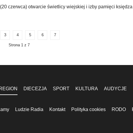
0 czerwca) otwarcie świetlicy wiejskiej i izby pamięci księdza
3
4
5
6
7
Strona 1 z 7
REGION
DIECEZJA
SPORT
KULTURA
AUDYCJE
lamy
Ludzie Radia
Kontakt
Polityka cookies
RODO