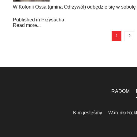
W Kolonii Ossa (gmina Odrzywół) odbędzie się w sobotę (2
Published in
Przysucha
Read more...
1
2
RADOM
Kim jesteśmy
Warunki Rek