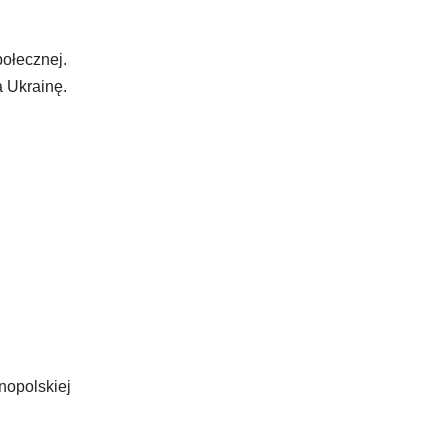
połecznej.
a Ukrainę.
nopolskiej