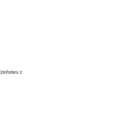
łżeństwu z