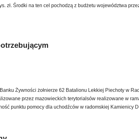
tys. zł. Środki na ten cel pochodzą z budżetu województwa pr
potrzebującym
 Banku Żywności żołnierze 62 Batalionu Lekkiej Piechoty w Ra
alizowane przez mazowieckich terytorialsów realizowane w ra
łalność punktu pomocy dla uchodźców w radomskiej Kamienicy 
ny