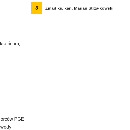
8
Zmarł ks. kan. Marian Strzałkowski
Ukraińcom,
dbiorców PGE
ewody i