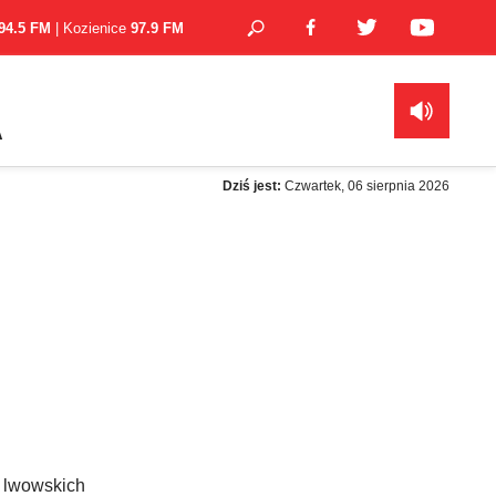
94.5 FM
| Kozienice
97.9 FM
A
Dziś jest:
Czwartek, 06 sierpnia 2026
 lwowskich