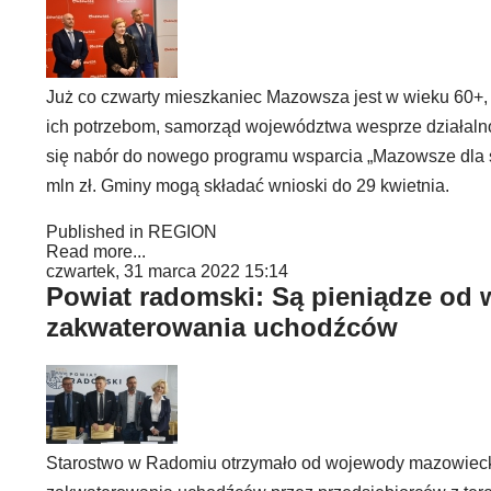
Już co czwarty mieszkaniec Mazowsza jest w wieku 60+, 
ich potrzebom, samorząd województwa wesprze działalno
się nabór do nowego programu wsparcia „Mazowsze dla se
mln zł. Gminy mogą składać wnioski do 29 kwietnia.
Published in
REGION
Read more...
czwartek, 31 marca 2022 15:14
Powiat radomski: Są pieniądze od
zakwaterowania uchodźców
Starostwo w Radomiu otrzymało od wojewody mazowiecki