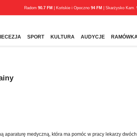
Radom
90.7 FM
| Końskie i Opoczno
94 FM
| Skarżysko Kam.
IECEZJA
SPORT
KULTURA
AUDYCJE
RAMÓWK
ainy
ą aparaturę medyczną, która ma pomóc w pracy lekarzy dwóch