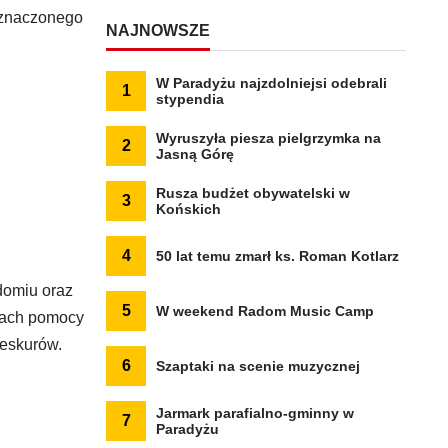
zeznaczonego
NAJNOWSZE
W Paradyżu najzdolniejsi odebrali
1
stypendia
Wyruszyła piesza pielgrzymka na
2
Jasną Górę
Rusza budżet obywatelski w
3
Końskich
4
50 lat temu zmarł ks. Roman Kotlarz
domiu oraz
5
W weekend Radom Music Camp
mach pomocy
Deskurów.
6
Szaptaki na scenie muzycznej
Jarmark parafialno-gminny w
7
Paradyżu