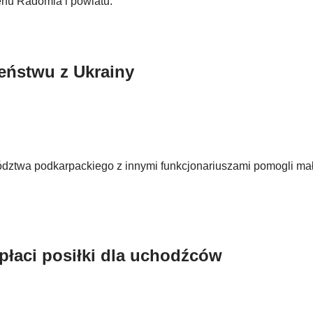
enu Radomia i powiatu.
eństwu z Ukrainy
ewództwa podkarpackiego z innymi funkcjonariuszami pomogli ma
płaci posiłki dla uchodźców