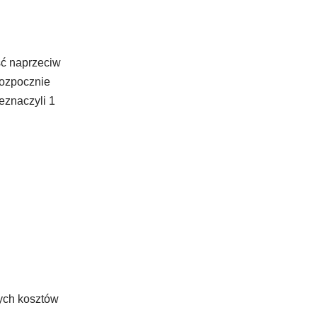
ść naprzeciw
rozpocznie
eznaczyli 1
ych kosztów