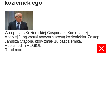
kozienickiego
Wiceprezes Kozienickiej Gospodarki Komunalnej
Andrzej Jung został nowym starostą kozienickim. Zastąpi
Janusza Stąpora, który zmarł 10 października.
Published in
REGION
Read more...
39
40
41
42
43
44
45
46
47
48
Strona 48 z 48
© 2024 radioplus.com.pl Wszelkie prawa zastrzeżone