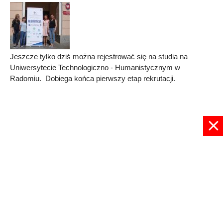
Jeszcze tylko dziś można rejestrować się na studia na
Uniwersytecie Technologiczno - Humanistycznym w
Radomiu. Dobiega końca pierwszy etap rekrutacji.
Published in
RADOM
Read more...
1
2
3
4
5
6
Strona 4 z 6