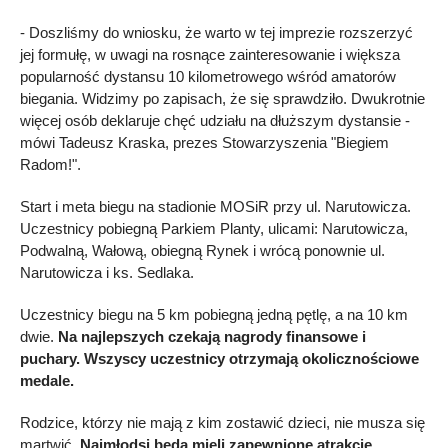
- Doszliśmy do wniosku, że warto w tej imprezie rozszerzyć
jej formułę, w uwagi na rosnące zainteresowanie i większa
popularność dystansu 10 kilometrowego wśród amatorów
biegania. Widzimy po zapisach, że się sprawdziło. Dwukrotnie
więcej osób deklaruje chęć udziału na dłuższym dystansie -
mówi Tadeusz Kraska, prezes Stowarzyszenia "Biegiem
Radom!".
Start i meta biegu na stadionie MOSiR przy ul. Narutowicza.
Uczestnicy pobiegną Parkiem Planty, ulicami: Narutowicza,
Podwalną, Wałową, obiegną Rynek i wrócą ponownie ul.
Narutowicza i ks. Sedlaka.
Uczestnicy biegu na 5 km pobiegną jedną pętlę, a na 10 km
dwie.
Na najlepszych czekają nagrody finansowe i
puchary. Wszyscy uczestnicy otrzymają okolicznościowe
medale.
Rodzice, którzy nie mają z kim zostawić dzieci, nie musza się
martwić.
Najmłodsi będą mieli zapewnione atrakcje.