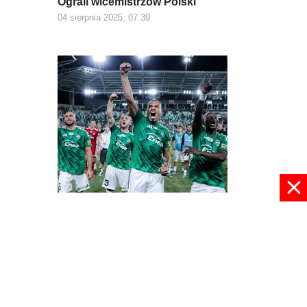
Ograli wicemistrzów Polski
04 sierpnia 2025, 07:39
Demolka w Radomiu
21 lipca 2025, 08:50
pokaż więcej