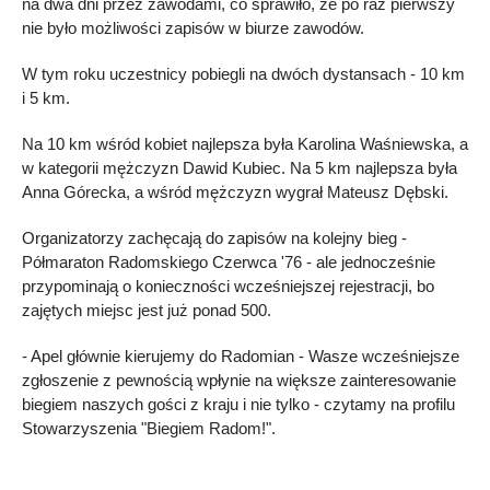
na dwa dni przez zawodami, co sprawiło, że po raz pierwszy
nie było możliwości zapisów w biurze zawodów.
W tym roku uczestnicy pobiegli na dwóch dystansach - 10 km
i 5 km.
Na 10 km wśród kobiet najlepsza była Karolina Waśniewska, a
w kategorii mężczyzn Dawid Kubiec. Na 5 km najlepsza była
Anna Górecka, a wśród mężczyzn wygrał Mateusz Dębski.
Organizatorzy zachęcają do zapisów na kolejny bieg -
Półmaraton Radomskiego Czerwca '76 - ale jednocześnie
przypominają o konieczności wcześniejszej rejestracji, bo
zajętych miejsc jest już ponad 500.
- Apel głównie kierujemy do Radomian - Wasze wcześniejsze
zgłoszenie z pewnością wpłynie na większe zainteresowanie
biegiem naszych gości z kraju i nie tylko - czytamy na profilu
Stowarzyszenia "Biegiem Radom!".