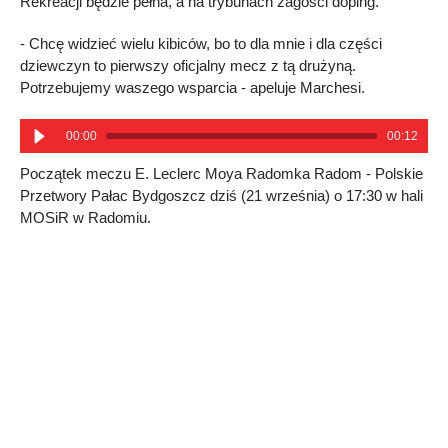
Rekreacji będzie pełna, a na trybunach zagości doping.
- Chcę widzieć wielu kibiców, bo to dla mnie i dla części
dziewczyn to pierwszy oficjalny mecz z tą drużyną.
Potrzebujemy waszego wsparcia - apeluje Marchesi.
00:00
00:12
Początek meczu E. Leclerc Moya Radomka Radom - Polskie
Przetwory Pałac Bydgoszcz dziś (21 września) o 17:30 w hali
MOSiR w Radomiu.