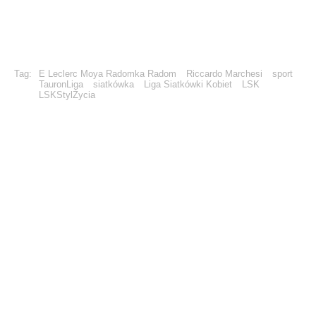
Tag:
E Leclerc Moya Radomka Radom
Riccardo Marchesi
sport
TauronLiga
siatkówka
Liga Siatkówki Kobiet
LSK
LSKStylŻycia