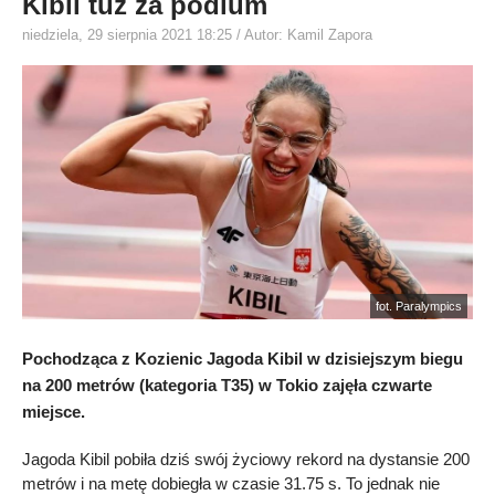
Kibil tuż za podium
niedziela, 29 sierpnia 2021 18:25
/ Autor: Kamil Zapora
fot. Paralympics
Pochodząca z Kozienic Jagoda Kibil w dzisiejszym biegu
na 200 metrów (kategoria T35) w Tokio zajęła czwarte
miejsce.
Jagoda Kibil pobiła dziś swój życiowy rekord na dystansie 200
metrów i na metę dobiegła w czasie 31.75 s. To jednak nie