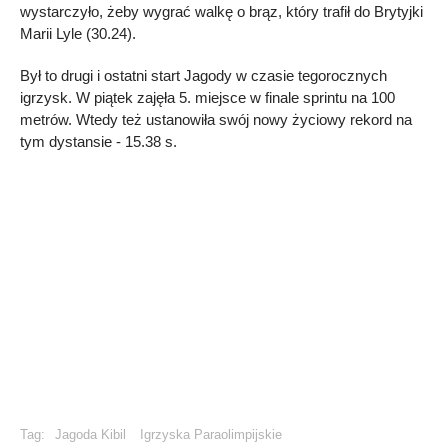
wystarczyło, żeby wygrać walkę o brąz, który trafił do Brytyjki
Marii Lyle (30.24).
Był to drugi i ostatni start Jagody w czasie tegorocznych
igrzysk. W piątek zajęła 5. miejsce w finale sprintu na 100
metrów. Wtedy też ustanowiła swój nowy życiowy rekord na
tym dystansie - 15.38 s.
Tag:
Jagoda Kibil
Igrzyska Paraolimpijskie