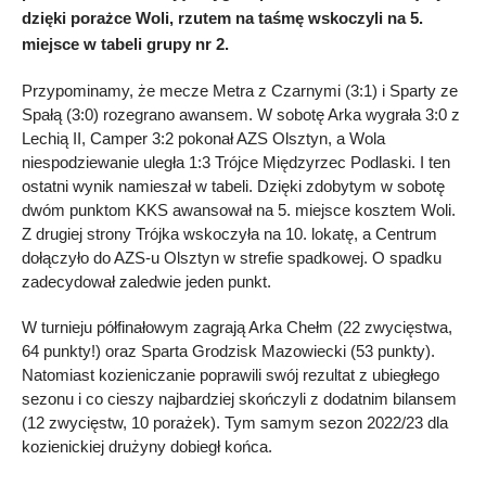
dzięki porażce Woli, rzutem na taśmę wskoczyli na 5.
miejsce w tabeli grupy nr 2.
Przypominamy, że mecze Metra z Czarnymi (3:1) i Sparty ze
Spałą (3:0) rozegrano awansem. W sobotę Arka wygrała 3:0 z
Lechią II, Camper 3:2 pokonał AZS Olsztyn, a Wola
niespodziewanie uległa 1:3 Trójce Międzyrzec Podlaski. I ten
ostatni wynik namieszał w tabeli. Dzięki zdobytym w sobotę
dwóm punktom KKS awansował na 5. miejsce kosztem Woli.
Z drugiej strony Trójka wskoczyła na 10. lokatę, a Centrum
dołączyło do AZS-u Olsztyn w strefie spadkowej. O spadku
zadecydował zaledwie jeden punkt.
W turnieju półfinałowym zagrają Arka Chełm (22 zwycięstwa,
64 punkty!) oraz Sparta Grodzisk Mazowiecki (53 punkty).
Natomiast kozieniczanie poprawili swój rezultat z ubiegłego
sezonu i co cieszy najbardziej skończyli z dodatnim bilansem
(12 zwycięstw, 10 porażek). Tym samym sezon 2022/23 dla
kozienickiej drużyny dobiegł końca.