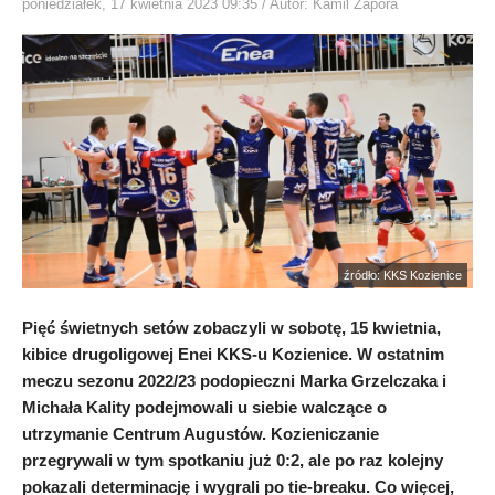
poniedziałek, 17 kwietnia 2023 09:35
/ Autor: Kamil Zapora
źródło: KKS Kozienice
Pięć świetnych setów zobaczyli w sobotę, 15 kwietnia,
kibice drugoligowej Enei KKS-u Kozienice. W ostatnim
meczu sezonu 2022/23 podopieczni Marka Grzelczaka i
Michała Kality podejmowali u siebie walczące o
utrzymanie Centrum Augustów. Kozieniczanie
przegrywali w tym spotkaniu już 0:2, ale po raz kolejny
pokazali determinację i wygrali po tie-breaku. Co więcej,