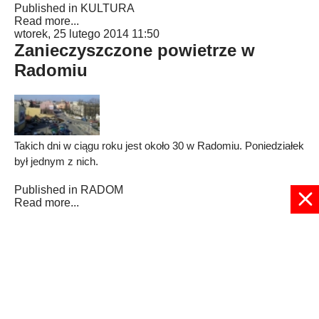
Published in
KULTURA
Read more...
wtorek, 25 lutego 2014 11:50
Zanieczyszczone powietrze w
Radomiu
Takich dni w ciągu roku jest około 30 w Radomiu. Poniedziałek
był jednym z nich.
Published in
RADOM
Read more...
1853
1854
1855
1856
1857
1858
1859
1860
1861
1862
Strona 1858 z 1932