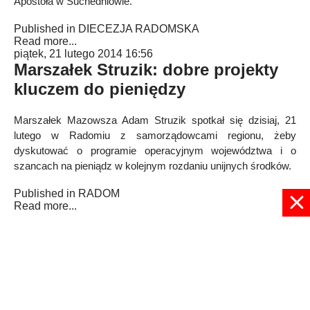
Apostoła w Suchedniowie.
Published in
DIECEZJA RADOMSKA
Read more...
piątek, 21 lutego 2014 16:56
Marszałek Struzik: dobre projekty
kluczem do pieniędzy
Marszałek Mazowsza Adam Struzik spotkał się dzisiaj, 21
lutego w Radomiu z samorządowcami regionu, żeby
dyskutować o programie operacyjnym województwa i o
szancach na pieniądz w kolejnym rozdaniu unijnych środków.
Published in
RADOM
Read more...
1855
1856
1857
1858
1859
1860
1861
1862
1863
1864
Strona 1860 z 1932