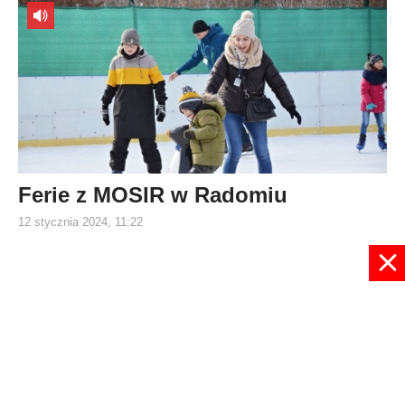
Ferie z MOSIR w Radomiu
12 stycznia 2024, 11:22
6
7
8
9
10
11
12
13
14
15
Strona 11 z 218