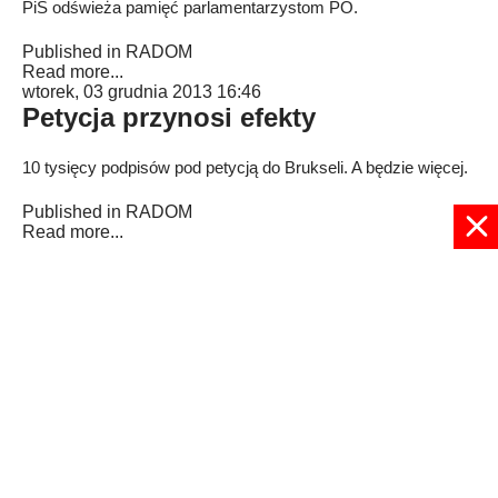
PiS odświeża pamięć parlamentarzystom PO.
Published in
RADOM
Read more...
wtorek, 03 grudnia 2013 16:46
Petycja przynosi efekty
10 tysięcy podpisów pod petycją do Brukseli. A będzie więcej.
Published in
RADOM
Read more...
18
19
20
21
22
23
24
25
26
27
Strona 27 z 27
© 2024 radioplus.com.pl Wszelkie prawa zastrzeżone