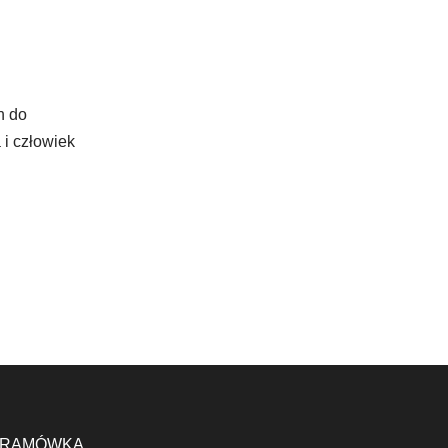
h do
 i człowiek
RAMÓWKA