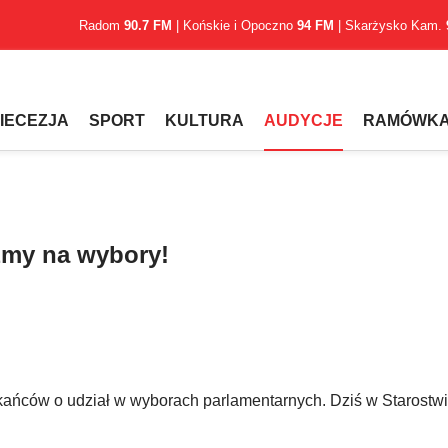
Radom
90.7 FM
| Końskie i Opoczno
94 FM
| Skarżysko Kam.
IECEZJA
SPORT
KULTURA
AUDYCJE
RAMÓWK
źmy na wybory!
ańców o udział w wyborach parlamentarnych. Dziś w Starostw