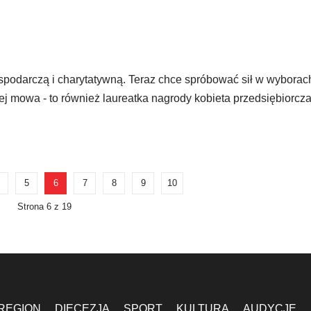
ospodarczą i charytatywną. Teraz chce spróbować sił w wyborac
ej mowa - to również laureatka nagrody kobieta przedsiębiorcza
5
6
7
8
9
10
Strona 6 z 19
REGION
DIECEZJA
SPORT
KULTURA
AUDYCJE