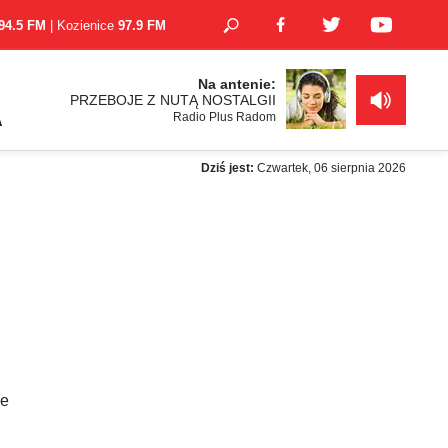
94.5 FM
| Kozienice
97.9 FM
Na antenie:
PRZEBOJE Z NUTĄ NOSTALGII
Radio Plus Radom
A
Dziś jest:
Czwartek, 06 sierpnia 2026
ie