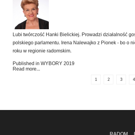
Lubi twórczość Hanki Bielickiej. Prowadzi działalność g
polskiego parlamentu. Irena Nalewajko z Pionek - bo o ni
roku w regionie radomskim.
Published in
WYBORY 2019
Read more...
1
2
3
4
RADOM