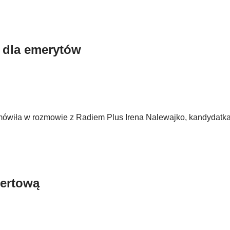
j dla emerytów
 mówiła w rozmowie z Radiem Plus Irena Nalewajko, kandydatk
certową