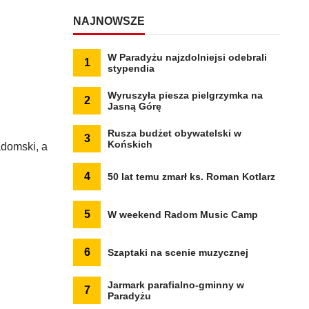
NAJNOWSZE
W Paradyżu najzdolniejsi odebrali
1
stypendia
Wyruszyła piesza pielgrzymka na
2
Jasną Górę
Rusza budżet obywatelski w
3
Końskich
adomski, a
4
50 lat temu zmarł ks. Roman Kotlarz
5
W weekend Radom Music Camp
6
Szaptaki na scenie muzycznej
Jarmark parafialno-gminny w
7
Paradyżu