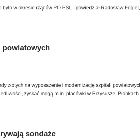
o było w okresie rządów PO-PSL - powiedział Radosław Fogiel,
li powiatowych
ardy złotych na wyposażenie i modernizację szpitali powiatowy
iedliwości, zyskać mogą m.in. placówki w Przysusze, Pionkach
grywają sondaże