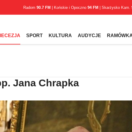
Radom
90.7 FM
| Końskie i Opoczno
94 FM
| Skarżysko Kam.
IECEZJA
SPORT
KULTURA
AUDYCJE
RAMÓWK
 bp. Jana Chrapka