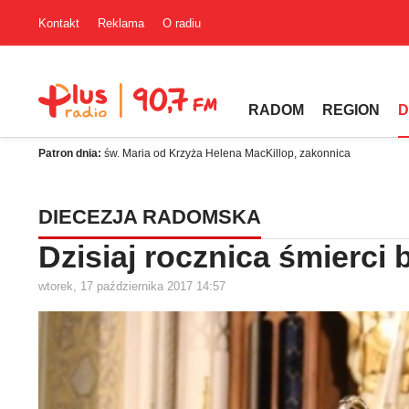
Kontakt
Reklama
O radiu
RADOM
REGION
D
Patron dnia:
św. Maria od Krzyża Helena MacKillop, zakonnica
DIECEZJA RADOMSKA
Dzisiaj rocznica śmierci
wtorek, 17 października 2017 14:57