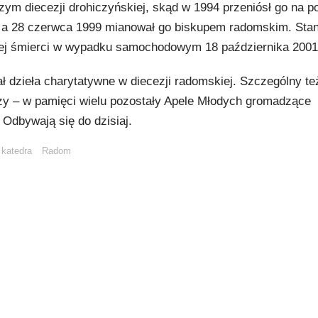
m diecezji drohiczyńskiej, skąd w 1994 przeniósł go na p
j, a 28 czerwca 1999 mianował go biskupem radomskim. Sta
cznej śmierci w wypadku samochodowym 18 października 2001 
ł dzieła charytatywne w diecezji radomskiej. Szczególny te
ży – w pamięci wielu pozostały Apele Młodych gromadzące
 Odbywają się do dzisiaj.
katedra
Radom