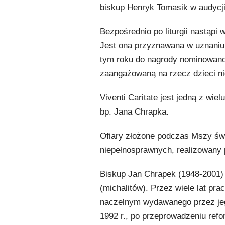
biskup Henryk Tomasik w audycji
Bezpośrednio po liturgii nastąpi 
Jest ona przyznawana w uznaniu z
tym roku do nagrody nominowano 
zaangażowaną na rzecz dzieci n
Viventi Caritate jest jedną z wie
bp. Jana Chrapka.
Ofiary złożone podczas Mszy świ
niepełnosprawnych, realizowany
Biskup Jan Chrapek (1948-2001) 
(michalitów). Przez wiele lat pr
naczelnym wydawanego przez jeg
1992 r., po przeprowadzeniu refo