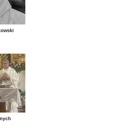
łkowski
dnych