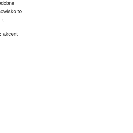
odobne
nowisko to
r.
ż akcent