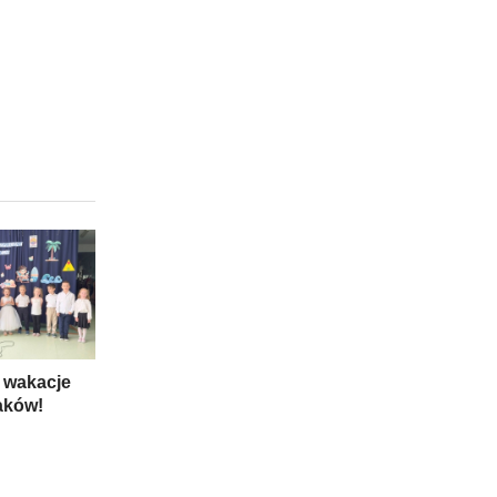
 wakacje
aków!