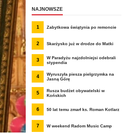
NAJNOWSZE
1
Zabytkowa świątynia po remoncie
2
Skarżysko już w drodze do Matki
W Paradyżu najzdolniejsi odebrali
3
stypendia
Wyruszyła piesza pielgrzymka na
4
Jasną Górę
Rusza budżet obywatelski w
5
Końskich
6
50 lat temu zmarł ks. Roman Kotlarz
7
W weekend Radom Music Camp