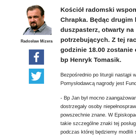
Kościół radomski wspomi
Chrapka. Będąc drugim 
duszpasterz, otwarty na 
potrzebujących. Z tej ra
Radosław Mizera
godzinie 18.00 zostanie
bp Henryk Tomasik.
Bezpośrednio po liturgii nastąpi 
Pomysłodawcą nagrody jest Fundus
- Bp Jan był mocno zaangażowan
dostrzegały osoby niepełnospraw
powszechnie znane. W Episkopaci
takie szczególne znaki tej posłu
podczas której będziemy modlili