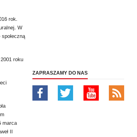
016 rok.
uralnej. W
ę społeczną
w 2001 roku
ZAPRASZAMY DO NAS
eci
oła
em
5 marca
weł II