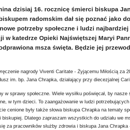
na dzisiaj 16. rocznicę śmierci biskupa Ja
biskupem radomskim dał się poznać jako d
nowe potrzeby społeczne i ludzi najbardziej
cji w katedrze Opieki Najświętszej Maryi Pan
 odprawiona msza święta. Będzie jej przewod
wręczenie nagrody Viventi Caritate - Żyjącemu Miłością za 2
z im. bp. Jana Chrapka, działający przy diecezjalnej Cari
y w sprawy społeczne. Wiele wysiłku poświęcał, by nasze 
ne, w tym dzieci. To zaangażowanie w ludzi potrzebujących
e cenione były także słowa biskupa Chrapka na tematy sp
gi biskupiej. Dlatego zapraszam wszystkich do udziału we m
 się za pracowników służby zdrowia i biskupa Jana Chrapka 