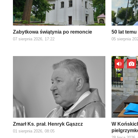
Zabytkowa świątynia po remoncie
50 lat temu
07 sierpnia 2026, 17:22
05 sierpnia 20
Zmarł Ks. prał. Henryk Gąszcz
W Końskich
pielgrzymk
01 sierpnia 2026, 08:05
28 lipca 2026,