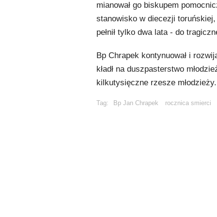
mianował go biskupem pomocniczy
stanowisko w diecezji toruńskie
pełnił tylko dwa lata - do tragi
Bp Chrapek kontynuował i rozwija
kładł na duszpasterstwo młodzie
kilkutysięczne rzesze młodzieży.
Tag:
Bp Jan Chrapek
rocznica smierci