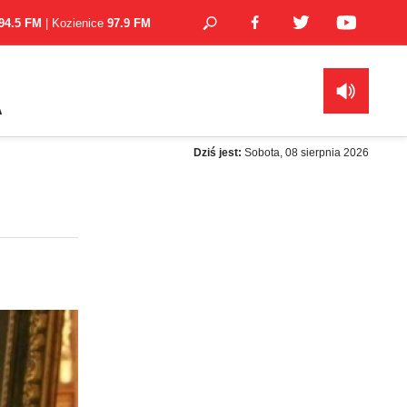
94.5 FM
| Kozienice
97.9 FM
A
Dziś jest:
Sobota, 08 sierpnia 2026