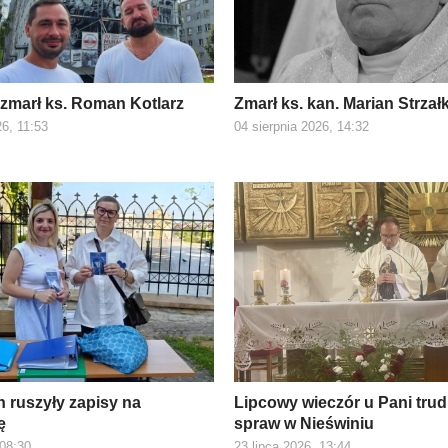
 zmarł ks. Roman Kotlarz
Zmarł ks. kan. Marian Strza
26, 11:53
04 sierpnia 2026, 14:32
 ruszyły zapisy na
Lipcowy wieczór u Pani tru
ę
spraw w Nieświniu
 08:30
23 lipca 2026, 13:44