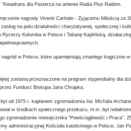
 "Kwadrans dla Pasterza na antenie Radia Plus Radom.
wręczenie nagrody Viventi Caritate - Żyjącemu Miłością za 2
asług na polu działalności charytatywnej, społecznej i kult
Rycerzy Kolumba w Polsce i Tatianę Kaplińską, działaczk
iepełnosprawnych.
lu nagród w Polsce, które upamiętniają zmarłego tragicznie 
ętej zostaną przeznaczone na program stypendialny dla dzi
 przez Fundusz Biskupa Jana Chrapka.
był od 1975 r. kapłanem zgromadzenia św. Michała Archani
acował w środkach społecznego przekazu, m.in. był redaktor
o zgromadzenie miesięcznika "Powściągliwość i Praca". 2
rmy administracyjnej Kościoła katolickiego w Polsce, Jan Pa