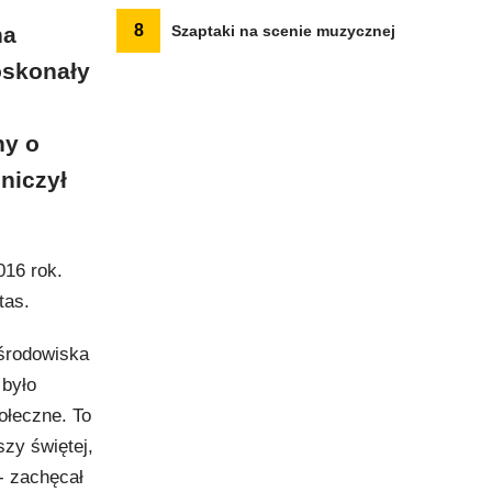
8
na
Szaptaki na scenie muzycznej
oskonały
ny o
niczył
016 rok.
tas.
środowiska
 było
ołeczne. To
szy świętej,
- zachęcał