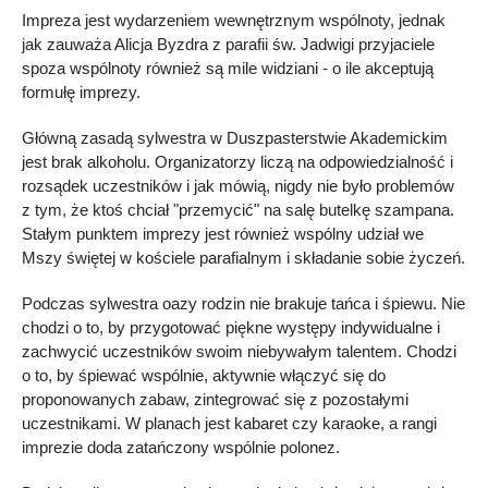
Impreza jest wydarzeniem wewnętrznym wspólnoty, jednak
jak zauważa Alicja Byzdra z parafii św. Jadwigi przyjaciele
spoza wspólnoty również są mile widziani - o ile akceptują
formułę imprezy.
Główną zasadą sylwestra w Duszpasterstwie Akademickim
jest brak alkoholu. Organizatorzy liczą na odpowiedzialność i
rozsądek uczestników i jak mówią, nigdy nie było problemów
z tym, że ktoś chciał "przemycić" na salę butelkę szampana.
Stałym punktem imprezy jest również wspólny udział we
Mszy świętej w kościele parafialnym i składanie sobie życzeń.
Podczas sylwestra oazy rodzin nie brakuje tańca i śpiewu. Nie
chodzi o to, by przygotować piękne występy indywidualne i
zachwycić uczestników swoim niebywałym talentem. Chodzi
o to, by śpiewać wspólnie, aktywnie włączyć się do
proponowanych zabaw, zintegrować się z pozostałymi
uczestnikami. W planach jest kabaret czy karaoke, a rangi
imprezie doda zatańczony wspólnie polonez.