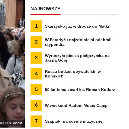
NAJNOWSZE
1
Skarżysko już w drodze do Matki
W Paradyżu najzdolniejsi odebrali
2
stypendia
Wyruszyła piesza pielgrzymka na
3
Jasną Górę
Rusza budżet obywatelski w
4
Końskich
5
50 lat temu zmarł ks. Roman Kotlarz
6
W weekend Radom Music Camp
7
Szaptaki na scenie muzycznej
adio Plus Radom