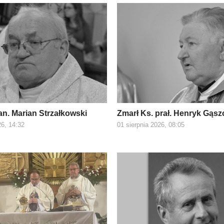
an. Marian Strzałkowski
Zmarł Ks. prał. Henryk Gąsz
26, 14:32
01 sierpnia 2026, 08:05