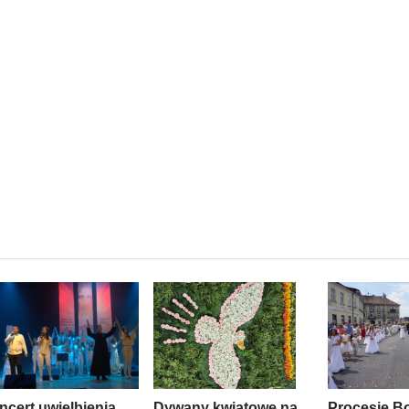
ncert uwielbienia
Dywany kwiatowe na
Procesje B