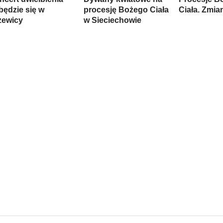
będzie się w
procesję Bożego Ciała
Ciała. Zmia
zewicy
w Sieciechowie