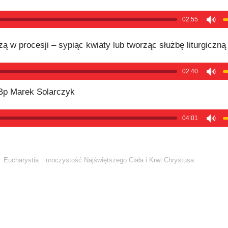
02:55
ą w procesji – sypiąc kwiaty lub tworząc służbę liturgiczną
02:40
Bp Marek Solarczyk
04:01
Eucharystia
uroczystość Najświętszego Ciała i Krwi Chrystusa