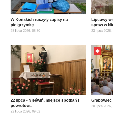
W Końskich ruszyły zapisy na
Lipcowy wi
pielgrzymkę
spraw w Ni
28 lipca 2026, 08:30
23 lipca 2026,
22 lipca - Nieświń, miejsce spotkań i
Grabowiec 
powrotów...
20 lipca 2026,
22 lipca 2026, 09:02