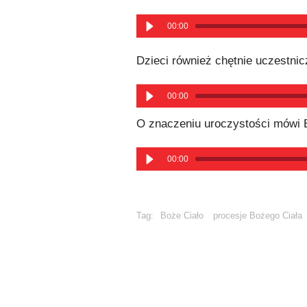
00:00
Dzieci również chętnie uczestnicz
00:00
O znaczeniu uroczystości mówi 
00:00
Tag:
Boże Ciało
procesje Bożego Ciała