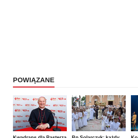
POWIĄZANE
Kwadrans dla Pasterza
Bp Solarczyk: każdy
Ko