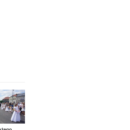
ożego