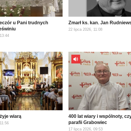
eczór u Pani trudnych
Zmarł ks. kan. Jan Rudniew
eświniu
22 lipca 2026, 11:08
 13:44
żyje wiarą
400 lat wiary i wspólnoty, czy
parafii Grabowiec
 11:56
17 lipca 2026, 09:53