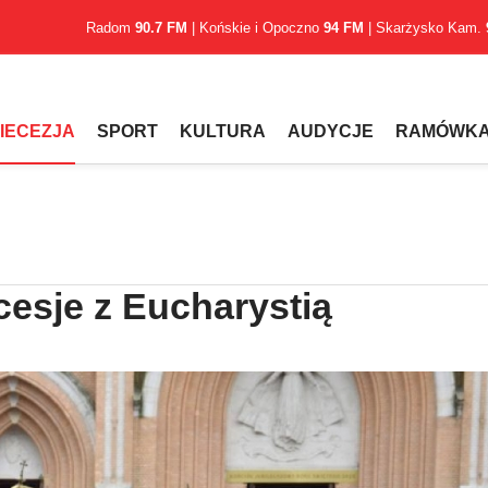
Radom
90.7 FM
| Końskie i Opoczno
94 FM
| Skarżysko Kam.
IECEZJA
SPORT
KULTURA
AUDYCJE
RAMÓWK
ocesje z Eucharystią