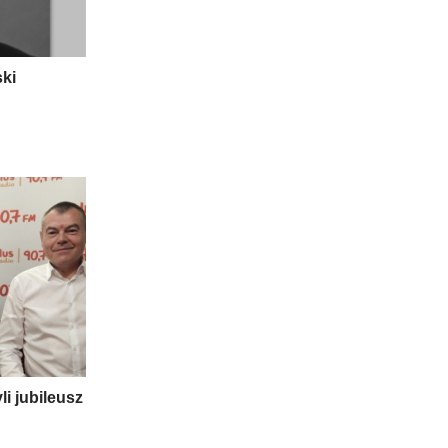
ski
li jubileusz