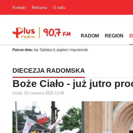
Kontakt
Reklama
O radiu
RADOM
REGION
D
Patron dnia:
św. Sykstus II, papież i męczennik
DIECEZJA RADOMSKA
Boże Ciało - już jutro pr
środa, 03 czerwca 2026 13:08