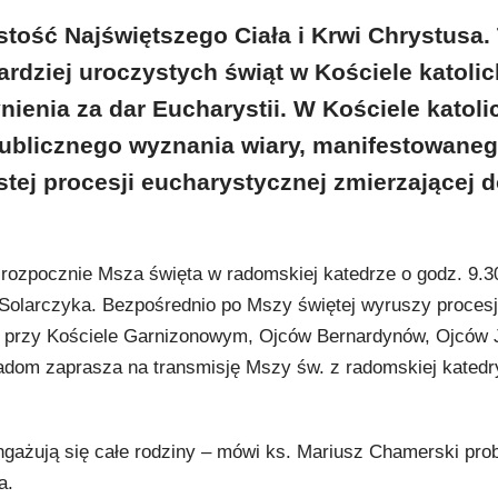
stość Najświętszego Ciała i Krwi Chrystusa.
ardziej uroczystych świąt w Kościele katolic
nienia za dar Eucharystii. W Kościele katoli
publicznego wyznania wiary, manifestowane
stej procesji eucharystycznej zmierzającej 
rozpocznie Msza święta w radomskiej katedrze o godz. 9.3
olarczyka. Bezpośrednio po Mszy świętej wyruszy procesj
h przy Kościele Garnizonowym, Ojców Bernardynów, Ojców J
dom zaprasza na transmisję Mszy św. z radomskiej katedry,
gażują się całe rodziny – mówi ks. Mariusz Chamerski prob
a.