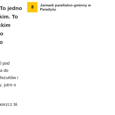
Jarmark parafialno-gminny w
8
 To jedno
Paradyżu
kim. To
ckim
go
do
0 pod
a do
ezuitów i
 jutro o
oszcz bł.