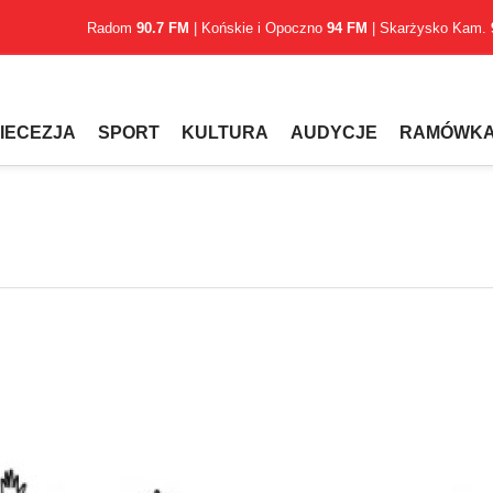
Radom
90.7 FM
| Końskie i Opoczno
94 FM
| Skarżysko Kam.
IECEZJA
SPORT
KULTURA
AUDYCJE
RAMÓWK