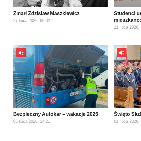
Zmarł Zdzisław Maszkiewicz
Studenci ud
mieszkańco
27 lipca 2026, 06:32
21 lipca 2026,
Bezpieczny Autokar – wakacje 2026
Święto Słu
06 lipca 2026, 14:21
01 lipca 2026,