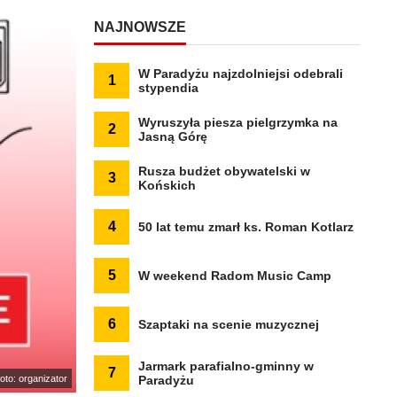
NAJNOWSZE
W Paradyżu najzdolniejsi odebrali
1
stypendia
Wyruszyła piesza pielgrzymka na
2
Jasną Górę
Rusza budżet obywatelski w
3
Końskich
4
50 lat temu zmarł ks. Roman Kotlarz
5
W weekend Radom Music Camp
6
Szaptaki na scenie muzycznej
Jarmark parafialno-gminny w
7
foto: organizator
Paradyżu