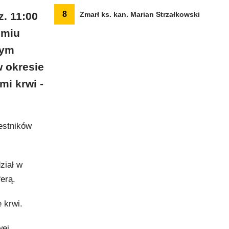
8
. 11:00
Zmarł ks. kan. Marian Strzałkowski
omiu
nym
w okresie
i krwi -
estników
ział w
erą.
 krwi.
wej