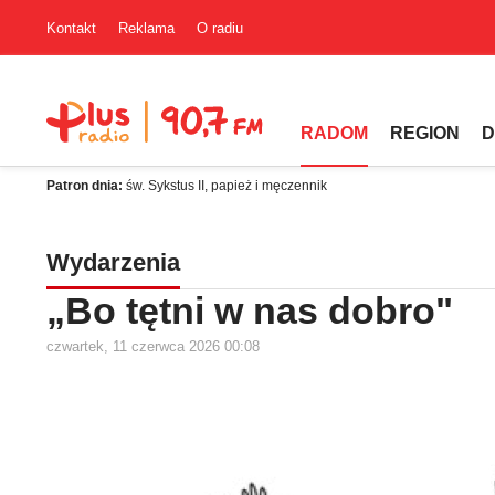
Kontakt
Reklama
O radiu
RADOM
REGION
D
Patron dnia:
św. Sykstus II, papież i męczennik
Wydarzenia
„Bo tętni w nas dobro"
czwartek, 11 czerwca 2026 00:08