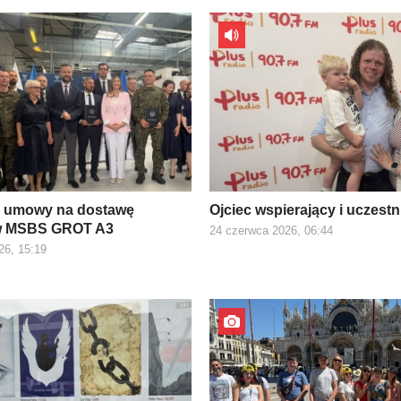
e umowy na dostawę
Ojciec wspierający i uczest
w MSBS GROT A3
24 czerwca 2026, 06:44
26, 15:19