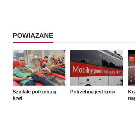
POWIĄZANE
Szpitale potrzebują
Potrzebna jest krew
Kr
krwi
na