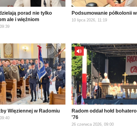
zielają porad nie tylko
Podsumowanie półkolonii w
m ale i więźniom
10 lipca 2026, 11:19
 09:39
żby Więziennej w Radomiu
Radom oddał hołd bohater
'76
 09:40
26 czerwca 2026, 09:00