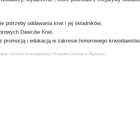
 potrzeby oddawania krwi i jej składników,
norowych Dawców Krwi,
 z promocją i edukacją w zakresie honorowego krwiodawstw
alne Centrum Krwiodawstwa i Krwiolecznictwa w Radomiu