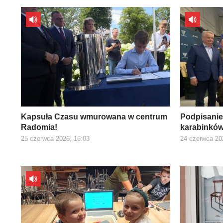
Kapsuła Czasu wmurowana w centrum
Podpisani
Radomia!
karabinkó
25 czerwca 2026, 16:03
24 czerwca 20