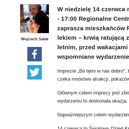
W niedzielę 14 czerwca 
- 17:00 Regionalne Cen
zaprasza mieszkańców R
lekiem – krwią ratującą 
Wojciech Sałek
letnim, przed wakacjami
wspomniane wydarzenie 
Imprezie „Bo tętni w nas dobro"
czeka mnóstwo atrakcji, pokazó
Głównym celem imprezy jest zbió
wydarzeniu to doskonała okazja,
Najważniejszym celem wydarzeni
14 czerwca to Światowy Dzień Kr