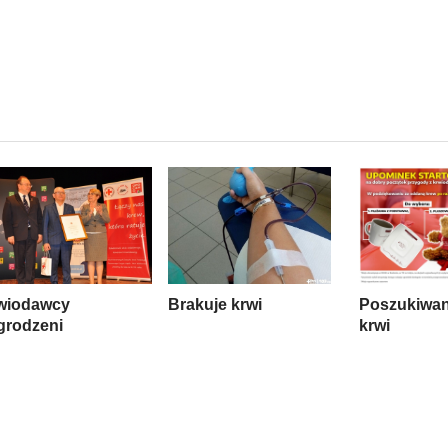
wiodawcy
Brakuje krwi
Poszukiwan
grodzeni
krwi