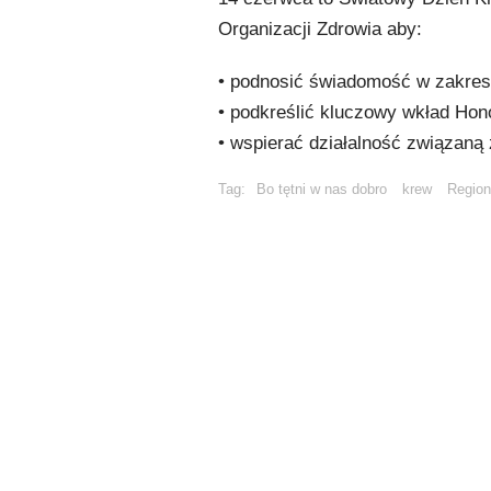
Organizacji Zdrowia aby:
• podnosić świadomość w zakresie
• podkreślić kluczowy wkład Ho
• wspierać działalność związaną
Tag:
Bo tętni w nas dobro
krew
Region