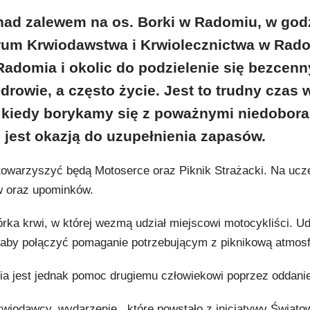
nad zalewem na os. Borki w Radomiu, w godz
trum Krwiodawstwa i Krwiolecznictwa w Rad
adomia i okolic do podzielenie się bezcen
zdrowie, a często życie. Jest to trudny czas 
 kiedy borykamy się z poważnymi niedoboram
jest okazją do uzupełnienia zapasów.
, towarzyszyć będą Motoserce oraz Piknik Strażacki. Na ucz
w oraz upominków.
rka krwi, w której wezmą udział miejscowi motocykliści. Ud
 aby połączyć pomaganie potrzebującym z piknikową atmosf
a jest jednak pomoc drugiemu człowiekowi poprzez oddanie
wiodawcy, wydarzenie , które powstało z inicjatywy Świato