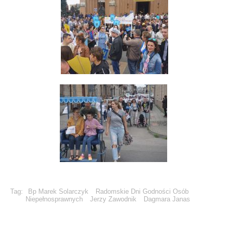
Tag:
Bp Marek Solarczyk
Radomskie Dni Godności Osób
Niepełnosprawnych
Jerzy Zawodnik
Dagmara Janas