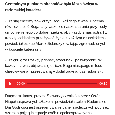
Centralnym punktem obchodów była Msza święta w
radomskiej katedrze.
- Dzisiaj chcemy zawierzyć Bogu każdego z was. Chcemy
również prosić Boga, aby wszelkie nasze starania przyniosły
umocnienie tego co dobre i piękne, aby każdy z nas potrafił z
troską i oddaniem przeżywać życie z każdym człowiekiem -
powiedział biskup Marek Solarczyk, witając zgromadzonych
w kościele katedralnym.
- Dziękuję za troskę, jedność, szacunek i poświęcenie. W
każdym z was objawia się oblicze Boga niosącego miłość
ofiarowywaną i przeżywaną – dodał ordynariusz radomski.
00:00
06:19
Dagmara Janas, prezes Stowarzyszenia Na rzecz Osób
Niepełnosprawnych „Razem” powiedziała celem Radomskich
Dni Godności jest przełamywanie barier społecznych poprzez
szeroko pojętą integrację osób niepełnosprawnych z