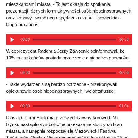
mieszkańcami miasta. - To jest okazja do spotkania,
prezentacji różnych form aktywności osób niepełnosprawnych
oraz zabawy i wspólnego spędzenia czasu – powiedziała
Dagmara Janas.
00:00
00:56
Wiceprezydent Radomia Jerzy Zawodnik poinformował, że
10% mieszkańców posiada orzeczenie o niepełnosprawności:
00:00
00:50
- Takie wydarzenia są bardzo potrzebne - przekonywali
opiekunowie osób niepełnosprawnych i wolontariusze:
00:00
01:04
Dzisiaj ulicami Radomia przeszedł barwny korowód. Na
Rynku nastąpiło symboliczne przekazanie kluczy do bram
miasta, a następnie rozpoczął się Mazowiecki Festiwal
Twórczości Osób z Niepełnosprawnością Intelektualną "Tacy