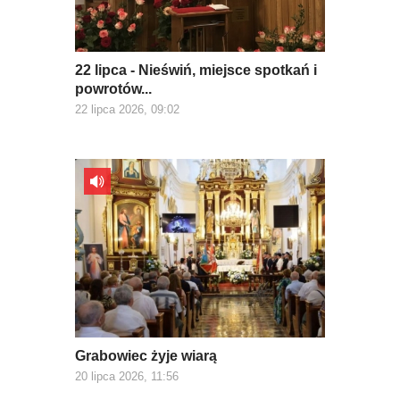
22 lipca - Nieświń, miejsce spotkań i
powrotów...
22 lipca 2026, 09:02
Grabowiec żyje wiarą
20 lipca 2026, 11:56