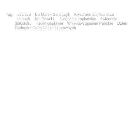
Tag:
rocznica
Bp Marek Solarczyk
Kwadrans dla Pasterza
zamach
Jan Paweł II
święcenia kapłańskie
święcenia
diakonatu
niepełnosprawni
Wniebowstąpienie Pańskie
Dzień
Godności Osób Niepełnosprawnych