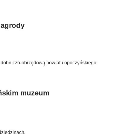
nagrody
zdobniczo-obrzędową powiatu opoczyńskiego.
zyńskim muzeum
dziedzinach.