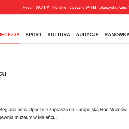
Radom
90.7 FM
| Końskie i Opoczno
94 FM
| Skarżysko Kam.
IECEZJA
SPORT
KULTURA
AUDYCJE
RAMÓWK
cu
 Regionalne w Opocznie zaprasza na Europejską Noc Muzeów. 
zapewnia muzeum w Maleńcu.