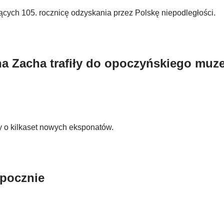
ących 105. rocznicę odzyskania przez Polskę niepodległości.
ana Zacha trafiły do opoczyńskiego mu
 o kilkaset nowych eksponatów.
Opocznie