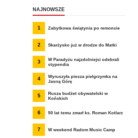
NAJNOWSZE
1
Zabytkowa świątynia po remoncie
2
Skarżysko już w drodze do Matki
W Paradyżu najzdolniejsi odebrali
3
stypendia
Wyruszyła piesza pielgrzymka na
4
Jasną Górę
Rusza budżet obywatelski w
5
Końskich
6
50 lat temu zmarł ks. Roman Kotlarz
7
W weekend Radom Music Camp