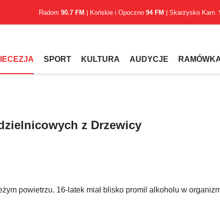
Radom
90.7 FM
| Końskie i Opoczno
94 FM
| Skarżysko Kam.
IECEZJA
SPORT
KULTURA
AUDYCJE
RAMÓWK
 dzielnicowych z Drzewicy
żym powietrzu. 16-latek miał blisko promil alkoholu w organizm