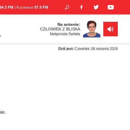
94.5 FM
| Kozienice
97.9 FM
Na antenie:
CZŁOWIEK Z BLISKA
Małgorzata Świtała
A
Dziś jest:
Czwartek, 06 sierpnia 2026
ie.