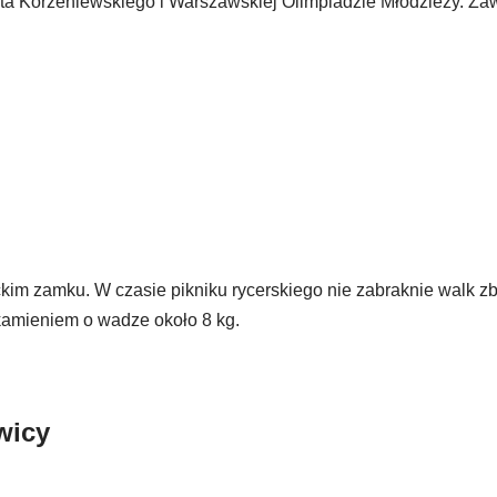
a Korzeniewskiego i Warszawskiej Olimpiadzie Młodzieży. Za
m zamku. W czasie pikniku rycerskiego nie zabraknie walk zb
kamieniem o wadze około 8 kg.
wicy