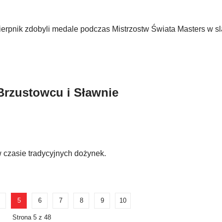
erpnik zdobyli medale podczas Mistrzostw Świata Masters w s
Brzustowcu i Sławnie
 czasie tradycyjnych dożynek.
5
6
7
8
9
10
Strona 5 z 48