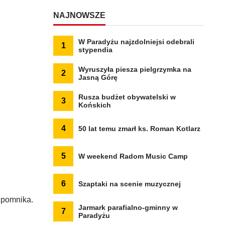
NAJNOWSZE
W Paradyżu najzdolniejsi odebrali
1
stypendia
Wyruszyła piesza pielgrzymka na
2
Jasną Górę
Rusza budżet obywatelski w
3
Końskich
4
50 lat temu zmarł ks. Roman Kotlarz
5
W weekend Radom Music Camp
6
Szaptaki na scenie muzycznej
 pomnika.
Jarmark parafialno-gminny w
7
Paradyżu