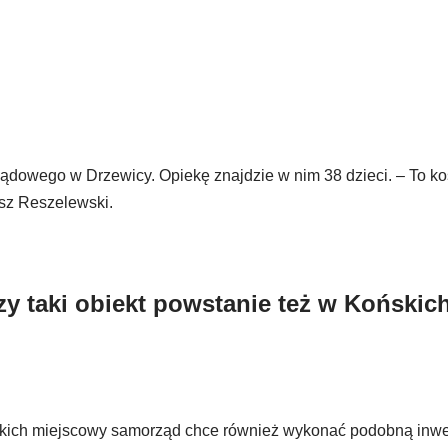
dowego w Drzewicy. Opiekę znajdzie w nim 38 dzieci. – To k
usz Reszelewski.
y taki obiekt powstanie też w Końskic
kich miejscowy samorząd chce również wykonać podobną inwe