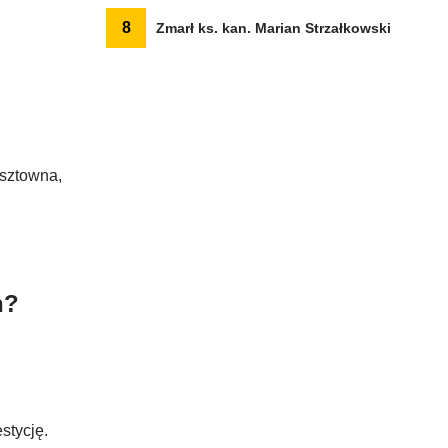
8
Zmarł ks. kan. Marian Strzałkowski
osztowna,
h?
stycję.