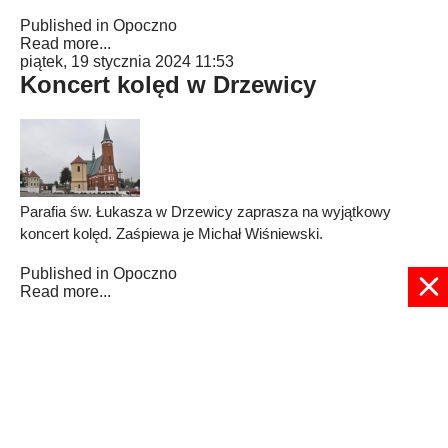
Published in
Opoczno
Read more...
piątek, 19 stycznia 2024 11:53
Koncert kolęd w Drzewicy
Parafia św. Łukasza w Drzewicy zaprasza na wyjątkowy
koncert kolęd. Zaśpiewa je Michał Wiśniewski.
Published in
Opoczno
Read more...
2
3
4
5
6
7
8
9
10
11
Strona 7 z 48