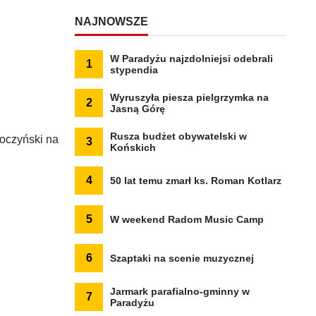
NAJNOWSZE
W Paradyżu najzdolniejsi odebrali
1
stypendia
Wyruszyła piesza pielgrzymka na
2
Jasną Górę
Rusza budżet obywatelski w
poczyński na
3
Końskich
4
50 lat temu zmarł ks. Roman Kotlarz
5
W weekend Radom Music Camp
6
Szaptaki na scenie muzycznej
Jarmark parafialno-gminny w
7
Paradyżu