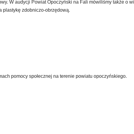
owy. W audycji Powiat Opoczyński na Fali mówiliśmy także o w
na plastykę zdobniczo-obrzędową.
mach pomocy społecznej na terenie powiatu opoczyńskiego.