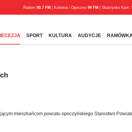
Radom
90.7 FM
| Końskie i Opoczno
94 FM
| Skarżysko Kam.
IECEZJA
SPORT
KULTURA
AUDYCJE
RAMÓWK
ych
bującym mieszkańcom powiatu opoczyńskiego Starostwo Powia