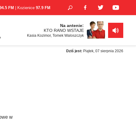
94.5 FM
| Kozienice
97.9 FM
Na antenie:
KTO RANO WSTAJE
Kasia Kozimor, Tomek Waloszczyk
A
Dziś jest:
Piątek, 07 sierpnia 2026
towe w