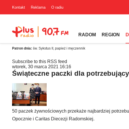
Kontakt
Reklama
O radiu
RADOM
REGION
D
Patron dnia:
św. Sykstus II, papież i męczennik
Subscribe to this RSS feed
wtorek, 30 marca 2021 16:16
Świąteczne paczki dla potrzebując
50 paczek żywnościowych przekaże najbardziej potrze
Opocznie i Caritas Diecezji Radomskiej.