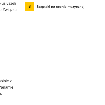
 usłyszeli
8
Szaptaki na scenie muzycznej
ze Związku
ólnie z
 Panamie
m.