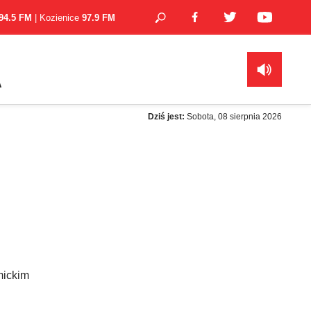
94.5 FM
| Kozienice
97.9 FM
A
Dziś jest:
Sobota, 08 sierpnia 2026
mickim