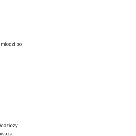
 młodzi po
Młodzieży
auważa