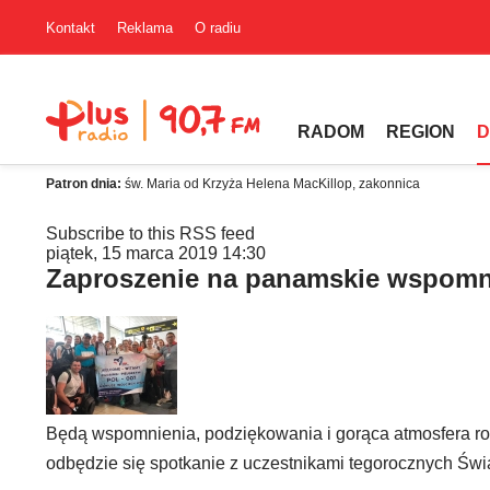
Kontakt
Reklama
O radiu
RADOM
REGION
D
Patron dnia:
św. Maria od Krzyża Helena MacKillop, zakonnica
Subscribe to this RSS feed
piątek, 15 marca 2019 14:30
Zaproszenie na panamskie wspomn
Będą wspomnienia, podziękowania i gorąca atmosfera r
odbędzie się spotkanie z uczestnikami tegorocznych Ś