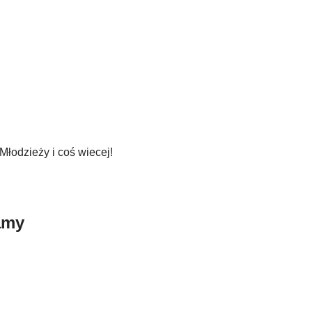
łodzieży i coś wiecej!
amy