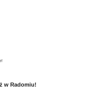
e!
eż w Radomiu!