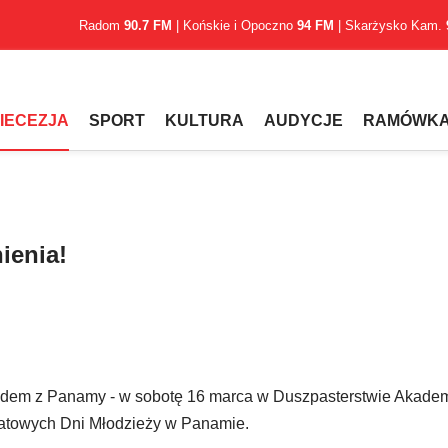
Radom
90.7 FM
| Końskie i Opoczno
94 FM
| Skarżysko Kam.
IECEZJA
SPORT
KULTURA
AUDYCJE
RAMÓWK
ienia!
odem z Panamy - w sobotę 16 marca w Duszpasterstwie Akade
wiatowych Dni Młodzieży w Panamie.