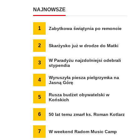
NAJNOWSZE
1
Zabytkowa świątynia po remoncie
2
Skarżysko już w drodze do Matki
W Paradyżu najzdolniejsi odebrali
3
stypendia
Wyruszyła piesza pielgrzymka na
4
Jasną Górę
Rusza budżet obywatelski w
5
Końskich
6
50 lat temu zmarł ks. Roman Kotlarz
7
W weekend Radom Music Camp