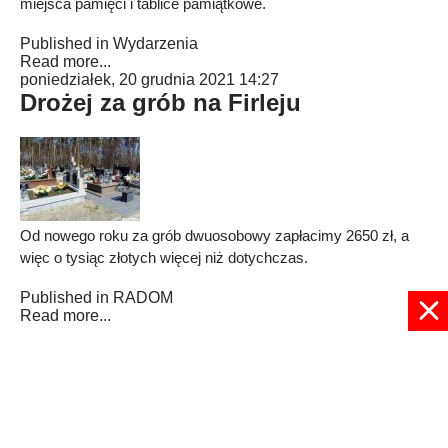
miejsca pamięci i tablice pamiątkowe.
Published in
Wydarzenia
Read more...
poniedziałek, 20 grudnia 2021 14:27
Drożej za grób na Firleju
Od nowego roku za grób dwuosobowy zapłacimy 2650 zł, a
więc o tysiąc złotych więcej niż dotychczas.
Published in
RADOM
Read more...
1
2
3
4
5
6
7
8
9
10
Strona 1 z 11