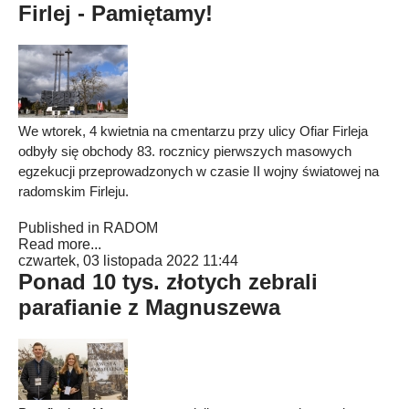
Firlej - Pamiętamy!
We wtorek, 4 kwietnia na cmentarzu przy ulicy Ofiar Firleja
odbyły się obchody 83. rocznicy pierwszych masowych
egzekucji przeprowadzonych w czasie II wojny światowej na
radomskim Firleju.
Published in
RADOM
Read more...
czwartek, 03 listopada 2022 11:44
Ponad 10 tys. złotych zebrali
parafianie z Magnuszewa