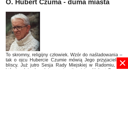
O. Hubert Czuma - duma miasta
To skromny, religijny człowiek. Wzór do naśladowania –
tak o ojcu Hubercie Czumie mówią Jego przyjaciele i
bliscy. Już jutro Sesja Rady Miejskiej w Radomiu, na
której radni zdecydują, czy jezuita ojciec Hubert Czuma
otrzyma Honorowe Obywatelstwo Miasta. Chce tego
NSZZ „Solidarność” Ziemia Radomska. Wniosek
złożony został dwa lata temu.
Published in
RADOM
Read more...