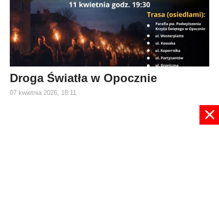
Droga Światła w Opocznie
07 kwietnia 2026, 18:11
1
2
3
4
5
6
7
8
9
10
Strona 5 z 580