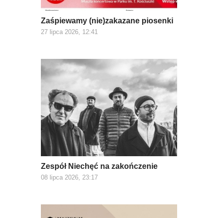
Zaśpiewamy (nie)zakazane piosenki
27 lipca 2026, 12:41
Zespół Niechęć na zakończenie
08 lipca 2026, 23:17