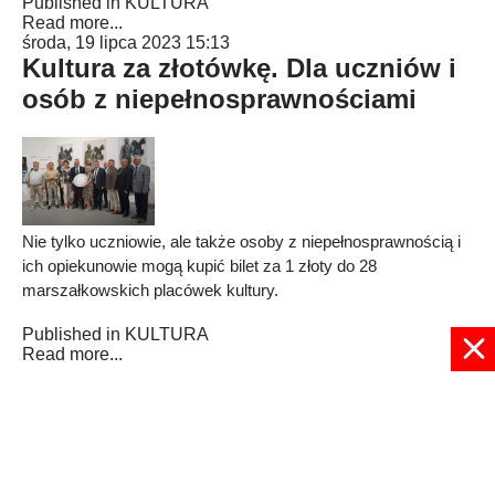
Published in
KULTURA
Read more...
środa, 19 lipca 2023 15:13
Kultura za złotówkę. Dla uczniów i
osób z niepełnosprawnościami
Nie tylko uczniowie, ale także osoby z niepełnosprawnością i
ich opiekunowie mogą kupić bilet za 1 złoty do 28
marszałkowskich placówek kultury.
Published in
KULTURA
Read more...
1
2
3
4
5
6
7
8
9
10
Strona 1 z 57