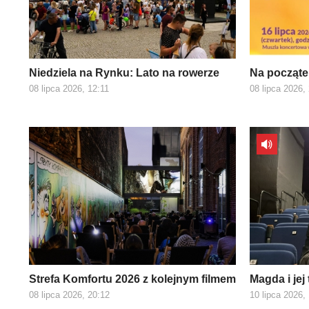
Niedziela na Rynku: Lato na rowerze
Na począte
08 lipca 2026, 12:11
08 lipca 2026,
Strefa Komfortu 2026 z kolejnym filmem
Magda i jej
08 lipca 2026, 20:12
10 lipca 2026,