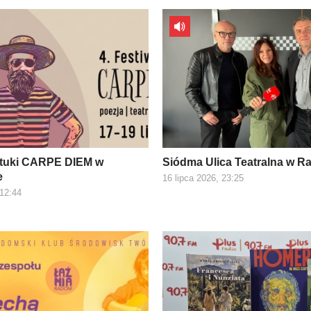
ztuki CARPE DIEM w
Siódma Ulica Teatralna w R
e
16 lipca 2026, 23:25
 12:44