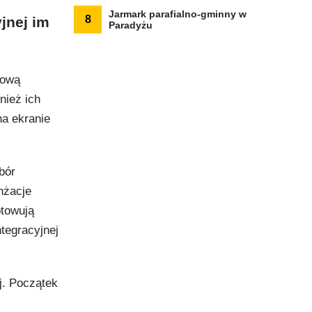
Jarmark parafialno-gminny w
8
jnej im
Paradyżu
wową
nież ich
na ekranie
bór
nżacje
towują
tegracyjnej
j. Początek