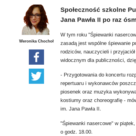
Społeczność szkolne Pub
Jana Pawła II po raz ós
W tym roku "Śpiewanki nasercowe
Weronika Chochoł
zasadą jest wspólne śpiewanie pol
rodziców, nauczycieli i przyjaci
widocznym dla publiczności, dz
- Przygotowania do koncertu roz
repertuaru i wykonawców poszcz
piosenek oraz muzyka wykonywa
kostiumy oraz choreografię - mó
im. Jana Pawła II.
"Śpiewanki nasercowe" w piątek, 
o godz. 18.00.