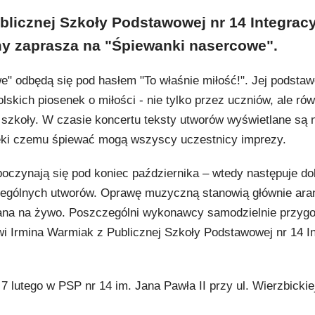
licznej Szkoły Podstawowej nr 14 Integracy
my zaprasza na "Śpiewanki nasercowe".
" odbędą się pod hasłem "To właśnie miłość!". Jej podsta
skich piosenek o miłości - nie tylko przez uczniów, ale rów
ół szkoły. W czasie koncertu teksty utworów wyświetlane są 
ięki czemu śpiewać mogą wszyscy uczestnicy imprezy.
poczynają się pod koniec października – wtedy następuje do
ególnych utworów. Oprawę muzyczną stanowią głównie ara
na na żywo. Poszczególni wykonawcy samodzielnie przygo
wi Irmina Warmiak z Publicznej Szkoły Podstawowej nr 14 In
7 lutego w PSP nr 14 im. Jana Pawła II przy ul. Wierzbickie