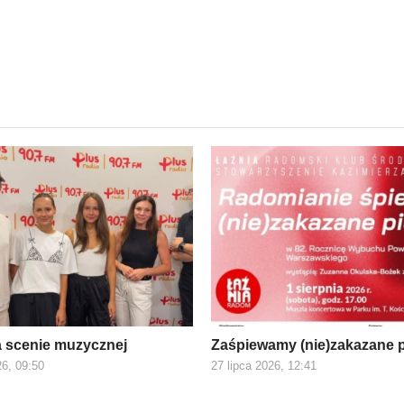
a scenie muzycznej
Zaśpiewamy (nie)zakazane 
26, 09:50
27 lipca 2026, 12:41