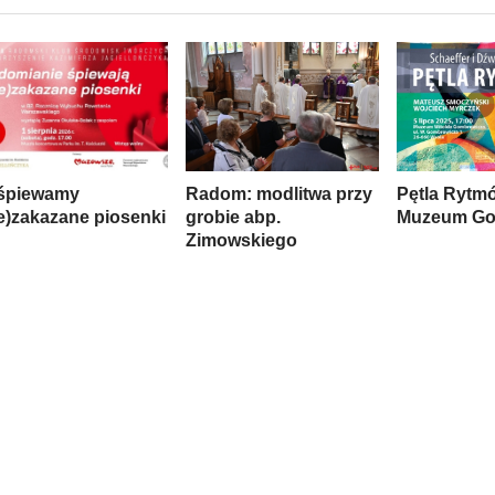
śpiewamy
Radom: modlitwa przy
Pętla Rytm
ie)zakazane piosenki
grobie abp.
Muzeum Go
Zimowskiego