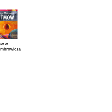
ów w
mbrowicza