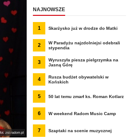
NAJNOWSZE
1
Skarżysko już w drodze do Matki
W Paradyżu najzdolniejsi odebrali
2
stypendia
Wyruszyła piesza pielgrzymka na
3
Jasną Górę
Rusza budżet obywatelski w
4
Końskich
5
50 lat temu zmarł ks. Roman Kotlarz
6
W weekend Radom Music Camp
7
Szaptaki na scenie muzycznej
fot. zsi.radom.pl