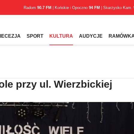
Radom
90.7 FM
| Końskie i Opoczno
94 FM
| Skarżysko Kam.
IECEZJA
SPORT
KULTURA
AUDYCJE
RAMÓWK
le przy ul. Wierzbickiej