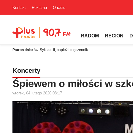
Kontakt
Reklama
O radiu
RADOM
REGION
D
Patron dnia:
św. Sykstus II, papież i męczennik
Koncerty
Śpiewem o miłości w szko
wtorek, 04 lutego 2020 08:17