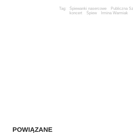
Tag:
Śpiewanki nasercowe
Publiczna Sz
koncert
Śpiew
Irmina Warmiak
POWIĄZANE