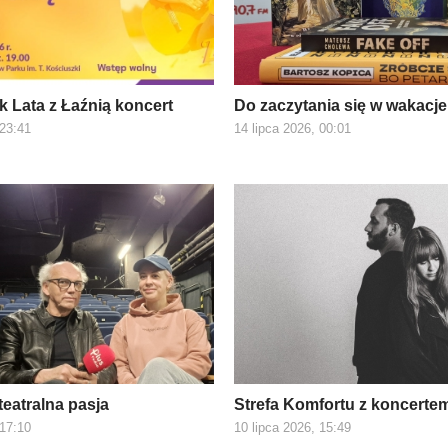
k Lata z Łaźnią koncert
Do zaczytania się w wakacje
 23:41
14 lipca 2026, 00:01
 teatralna pasja
Strefa Komfortu z koncerte
 17:10
10 lipca 2026, 15:49