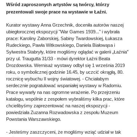
Wśród zaproszonych artystów są twórcy, którzy
prezentowali swoje prace na wystawie w Łaźni.
Kurator wystawy Anna Grzechnik, doceniła autorów naszej
ubiegłorocznej ekspozycji "War Games 1939..." i wybrała
prace: Karoliny Zaborskiej, Sabiny Twardowskiej, Łukasza
Rudeckiego, Pawła Witkowskiego, Daniela Białowąsa i
Sylwestra Stabryły, które mogliśmy oglądać w galerii „Łaźnia”
przy ul. Traugutta 31/33 - mówi dyrektor Łaźni Beata
Drozdowska. Wernisaż wystawy odbył się 1 września 2019
roku, o symbolicznej godzinie 16.45, by uczcić okrągłą, 80.
rocznicę wybuchu II wojny światowej. - Chciałabym
serdecznie pogratulować wspaniałej wystawy w Radomiu.
Prace wywarły na nas ogromne wrażenie. Po przejrzeniu
katalogu, wspólnie z zespołem wybraliśmy kilka prac, które
chcielibyśmy zaprezentować na naszej ekspozycji -
powiedziała Zuzanna Rozwadowska z zespołu Muzeum
Powstania Warszawskiego.
- Jesteśmy zaszczyceni, że mogliśmy wziąć udział w tak