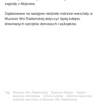
zagrody z Alojzowa.
Zaplanowane na następne niedziele rodzinne warsztaty w
Muzeum Wsi Radomskiej dotyczyć będą kolejno:
drewnianych sprzętów domowych i wykopków.
Tag:
Muzeum Wsi Radomskiej
Skansen Radom
Radom
plastyka obrzędowa
Sztuka ludowa
rodzinne warsztaty
rodzinne warsztaty w Muzeum Wsi Radomskiej