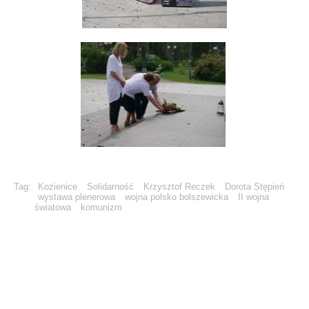
Tag:
Kozienice
Solidarność
Krzysztof Reczek
Dorota Stępień
wystawa plenerowa
wojna polsko bolszewicka
II wojna
światowa
komunizm