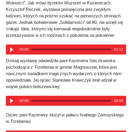
Wolności”. Jak mówi dyrektor Muzeum w Kozienicach
Krzysztof Reczek, wystawa poświęcona jest zwykłym
ludziom, których na próżno szukać na pierwszych stronach
gazet. Jednak bohaterowie „Solidarności” lat 80. nie wzięli się
znikąd. Idee, którymi się kierowali niejednokrotnie były
przekazywane w ich rodzinach z pokolenia na pokolenie:
00:00
01:12
Dzisiaj wystawę odwiedziła pani Kazimiera Sieczkowska
pochodząca z Trzebienia w gminie Magnuszew, która jest
naocznym świadkiem tragicznych wydarzeń, o których nam
opowiedziała. Jej ojciec Stanisław Krawczyk brał udział w
wojnie polsko-bolszewickiej:
00:00
00:53
Ojciec pani Kazimiery służył w pałacu hrabiego Zamoyskiego
w Trzebieniu: