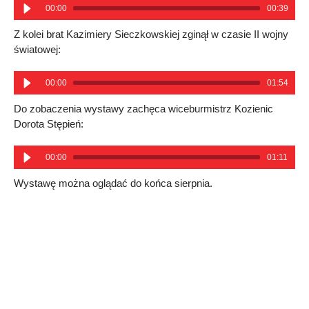
00:00
00:39
Z kolei brat Kazimiery Sieczkowskiej zginął w czasie II wojny
światowej:
00:00
01:54
Do zobaczenia wystawy zachęca wiceburmistrz Kozienic
Dorota Stępień:
00:00
01:11
Wystawę można oglądać do końca sierpnia.