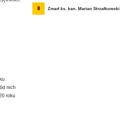
8
Zmarł ks. kan. Marian Strzałkowski
oku
ód nich
20 roku