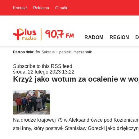
Kontakt
Reklama
O radiu
RADOM
REGION
D
Patron dnia:
św. Sykstus II, papież i męczennik
Subscribe to this RSS feed
środa, 22 lutego 2023 13:22
Krzyż jako wotum za ocalenie w wo
Na drodze krajowej 79 w Aleksandrówce pod Kozienicami
stał inny, który postawił Stanisław Górecki jako dziękczy