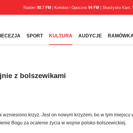
Radom
90.7 FM
| Końskie i Opoczno
94 FM
| Skarżysko Kam.
IECEZJA
SPORT
KULTURA
AUDYCJE
RAMÓWK
jnie z bolszewikami
 wzniesiono krzyż. Jest on nowym krzyżem, bo w tym miejscu 
nienie Bogu za ocalenie życia w wojnie polsko-bolszewickiej.