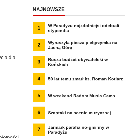
NAJNOWSZE
W Paradyżu najzdolniejsi odebrali
1
stypendia
Wyruszyła piesza pielgrzymka na
2
Jasną Górę
cia dla
Rusza budżet obywatelski w
3
Końskich
4
50 lat temu zmarł ks. Roman Kotlarz
5
W weekend Radom Music Camp
6
Szaptaki na scenie muzycznej
Jarmark parafialno-gminny w
7
Paradyżu
jętności,