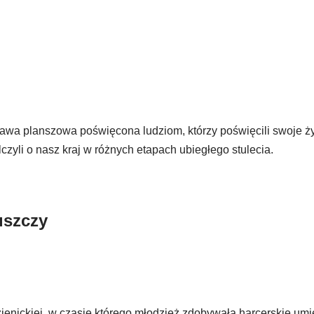
awa planszowa poświęcona ludziom, którzy poświęcili swoje ży
lczyli o nasz kraj w różnych etapach ubiegłego stulecia.
uszczy
nickiej, w czasie którego młodzież zdobywała harcerskie umie