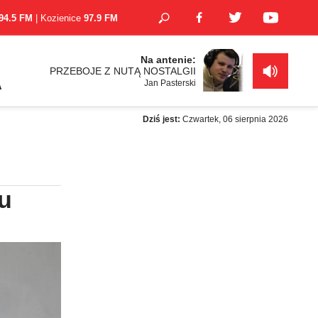
94.5 FM
| Kozienice
97.9 FM
Na antenie:
PRZEBOJE Z NUTĄ NOSTALGII
Jan Pasterski
A
Dziś jest:
Czwartek, 06 sierpnia 2026
u