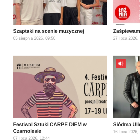
Szaptaki na scenie muzycznej
Zaśpiewamy
05 sierpnia 2026, 09:50
27 lipca 2026,
Festiwal Sztuki CARPE DIEM w
Siódma Uli
Czarnolesie
16 lipca 2026,
07 lipca 2026, 12:44