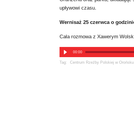
upływowi czasu.
Wernisaż 25 czerwca o godzinie
Cała rozmowa z Xawerym Wolskim
00:00
Tag:
Centrum Rzeźby Polskiej w Orońsku