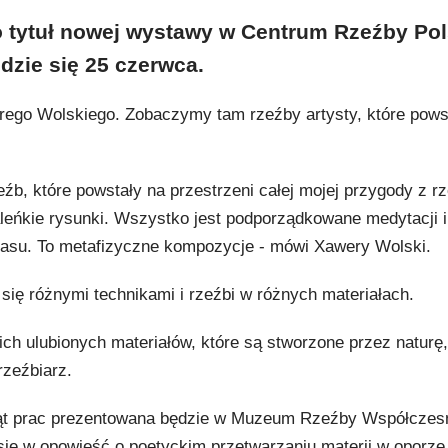
to tytuł nowej wystawy w Centrum Rzeźby Pol
zie się 25 czerwca.
rego Wolskiego. Zobaczymy tam rzeźby artysty, które pows
eźb, które powstały na przestrzeni całej mojej przygody z r
aleńkie rysunki. Wszystko jest podporządkowane medytacji i
asu. To metafizyczne kompozycje - mówi Xawery Wolski.
 się różnymi technikami i rzeźbi w różnych materiałach.
h ulubionych materiałów, które są stworzone przez naturę
rzeźbiarz.
ąt prac prezentowana będzie w Muzeum Rzeźby Współczesne
 się w opowieść o poetyckim przetwarzaniu materii w oporze