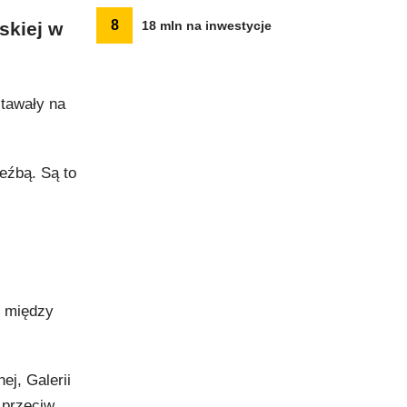
8
skiej w
18 mln na inwestycje
tawały na
zeźbą. Są to
, między
j, Galerii
 przeciw