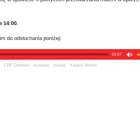
 14:00.
 do odsłuchania poniżej:
03:57
CRP Orońsko
wystawa
rzeźba
Xawery Wolski