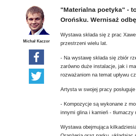
"Materialna poetyka" - 
Orońsku. Wernisaż odbęd
Wystawa składa się z prac Xawe
Michał Kaczor
przestrzeni wielu lat.
- Na wystawę składa się zbiór rz
zarówno duże instalacje, jak i m
rozważaniom na temat upływu cz
Artysta w swojej pracy posługuje
- Kompozycje są wykonane z moic
innymi glina i kamień - tłumaczy 
Wystawa obejmująca kilkadziesi
Oranżeria oraz parku, układając