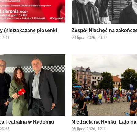
 (nie)zakazane piosenki
Zespół Niechęć na zakończ
 12:41
08 lipca 2026, 23:17
ca Teatralna w Radomiu
Niedziela na Rynku: Lato na
 23:25
08 lipca 2026, 12:11