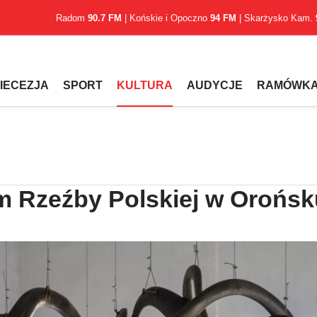
Radom
90.7 FM
| Końskie i Opoczno
94 FM
| Skarżysko Kam.
IECEZJA
SPORT
KULTURA
AUDYCJE
RAMÓWK
 Rzeźby Polskiej w Orońsk