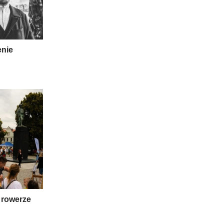
enie
 rowerze