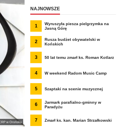
NAJNOWSZE
Wyruszyła piesza pielgrzymka na
1
Jasną Górę
Rusza budżet obywatelski w
2
Końskich
3
50 lat temu zmarł ks. Roman Kotlarz
4
W weekend Radom Music Camp
5
Szaptaki na scenie muzycznej
Jarmark parafialno-gminny w
6
Paradyżu
7
Zmarł ks. kan. Marian Strzałkowski
 CRP w Orońsku