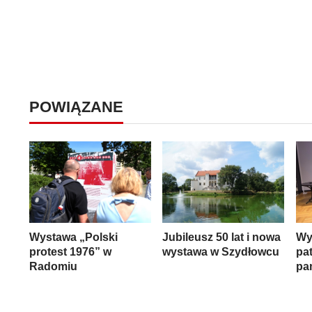
POWIĄZANE
Wystawa „Polski
Jubileusz 50 lat i nowa
Wy
protest 1976” w
wystawa w Szydłowcu
pa
Radomiu
pam