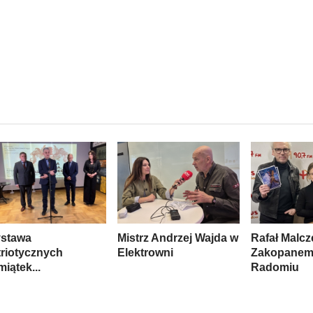
stawa
Mistrz Andrzej Wajda w
Rafał Malcz
triotycznych
Elektrowni
Zakopanem
iątek...
Radomiu