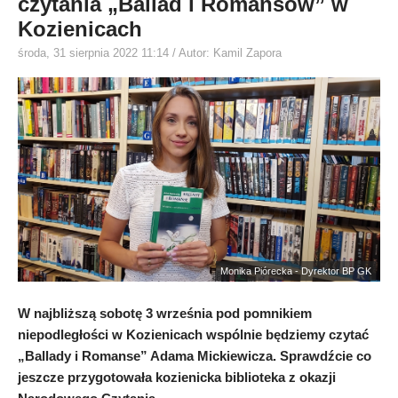
czytania „Ballad i Romansów” w
Kozienicach
środa, 31 sierpnia 2022 11:14
/ Autor: Kamil Zapora
Monika Piórecka - Dyrektor BP GK
W najbliższą sobotę 3 września pod pomnikiem
niepodległości w Kozienicach wspólnie będziemy czytać
„Ballady i Romanse” Adama Mickiewicza. Sprawdźcie co
jeszcze przygotowała kozienicka biblioteka z okazji