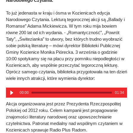
Narodowego Czytania.
To już jedenasta w kraju i ósma w Kozienicach edycja
Narodowego Czytania. Lekturą tegorocznej akcji są „Ballady i
Romanse” Adama Mickiewicza. W tym roku mija bowiem
równe 200 lat od ich wydania. - „Romantyczność”, „Powrót
Taty”, „Świtezianka” to utwory, bez których trudno wyobrazić
sobie polską literaturę – mówi dyrektor Biblioteki Publicznej
Gminy Kozienice Monika Piórecka. 3 września o godzinie
10:00 spotykamy się na placu przy pomniku niepodległości w
Kozienicach, aby wspólnie przeczytać tegoroczną lekturę.
Oprócz samego czytania, biblioteka przygotowała na ten dzień
wiele innych atrakcji, które wymienia dyrektor:
00:00
01:34
Akcja organizowana jest przez Prezydenta Rzeczpospolitej
Polskiej od 2012 roku. Celem kampanii jest propagowanie
znajomości literatury narodowej oraz upowszechnianie
czytelnictwa. Patronat medialny nad wspólnym czytaniem w
Kozienicach sprawuje Radio Plus Radom.