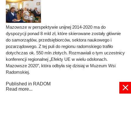
Mazowsze w perspektywie unijnej 2014-2020 ma do
dyspozycji ponad 8 mld zł, które skierowane zostały głównie
do samorządów, przedsiębiorców, sektora naukowego i
pozarządowego. Z tej puli do regionu radomskiego trafiło
dotychczas ok. 550 mln złotych. Rozmawiali o tym uczestnicy
konferencji regionalnej „Efekty UE w wielu odsłonach.
Mazowsze 2020”, która odbyła się dzisiaj w Muzeum Wsi
Radomskiej.
Published in
RADOM
Read more...
1
2
3
4
5
6
7
8
9
10
Strona 5 z 16