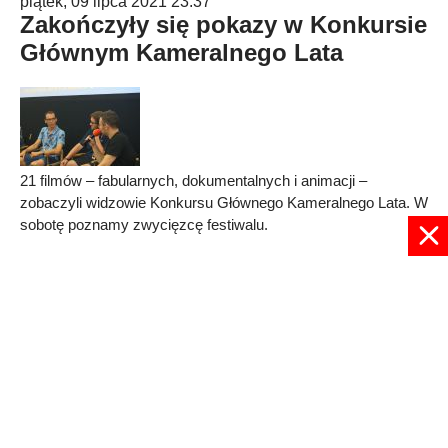
piątek, 09 lipca 2021 23:37
Zakończyły się pokazy w Konkursie
Głównym Kameralnego Lata
21 filmów – fabularnych, dokumentalnych i animacji –
zobaczyli widzowie Konkursu Głównego Kameralnego Lata. W
sobotę poznamy zwycięzcę festiwalu.
Published in
Kino
Read more...
1
2
3
4
5
6
7
8
Strona 2 z 8