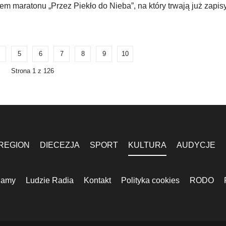
m maratonu „Przez Piekło do Nieba”, na który trwają już zapisy
5
6
7
8
9
10
Strona 1 z 126
REGION
DIECEZJA
SPORT
KULTURA
AUDYCJE
lamy
Ludzie Radia
Kontakt
Polityka cookies
RODO