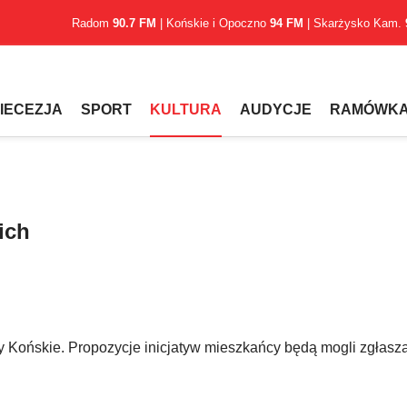
Radom
90.7 FM
| Końskie i Opoczno
94 FM
| Skarżysko Kam.
IECEZJA
SPORT
KULTURA
AUDYCJE
RAMÓWK
ich
 Końskie. Propozycje inicjatyw mieszkańcy będą mogli zgłasz