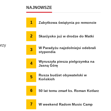
NAJNOWSZE
1
Zabytkowa świątynia po remoncie
2
Skarżysko już w drodze do Matki
przy
W Paradyżu najzdolniejsi odebrali
3
stypendia
Wyruszyła piesza pielgrzymka na
4
Jasną Górę
Rusza budżet obywatelski w
5
Końskich
6
50 lat temu zmarł ks. Roman Kotlarz
7
W weekend Radom Music Camp