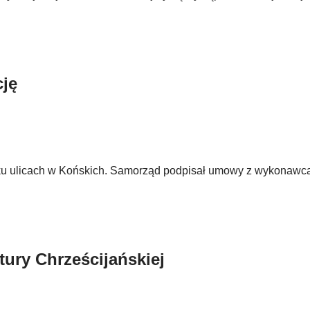
cję
 kilku ulicach w Końskich. Samorząd podpisał umowy z wykonaw
ury Chrześcijańskiej