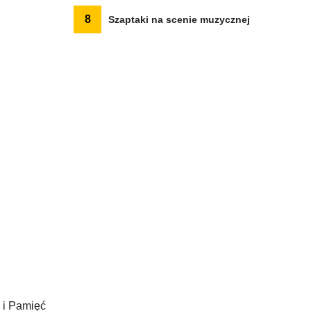
8
Szaptaki na scenie muzycznej
a i Pamięć