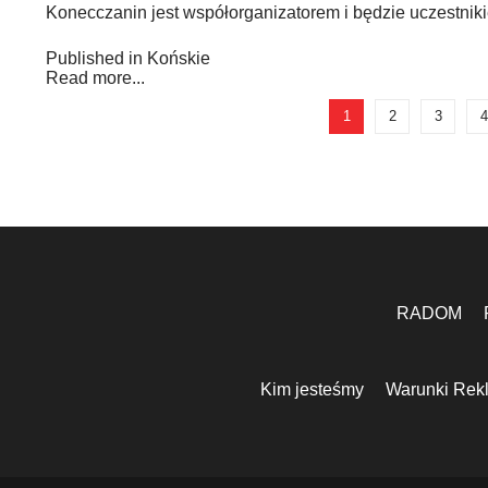
Konecczanin jest współorganizatorem i będzie uczestnikie
Published in
Końskie
Read more...
1
2
3
4
RADOM
Kim jesteśmy
Warunki Rek