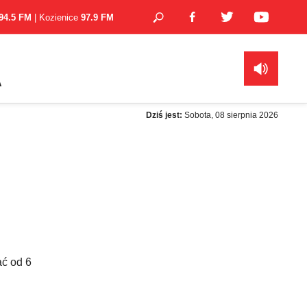
94.5 FM
| Kozienice
97.9 FM
A
Dziś jest:
Sobota, 08 sierpnia 2026
ać od 6