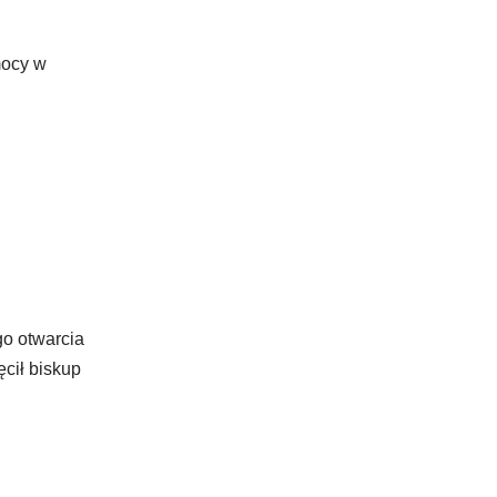
mocy w
go otwarcia
cił biskup