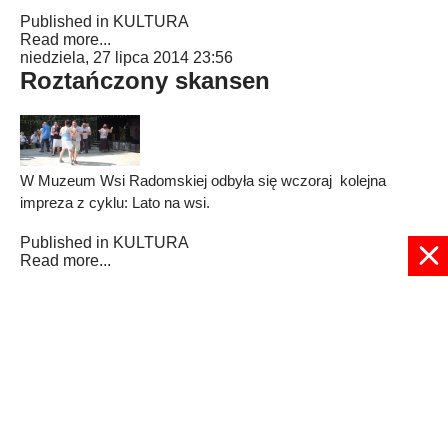
Published in
KULTURA
Read more...
niedziela, 27 lipca 2014 23:56
Roztańczony skansen
W Muzeum Wsi Radomskiej odbyła się wczoraj kolejna
impreza z cyklu: Lato na wsi.
Published in
KULTURA
Read more...
48
49
50
51
52
53
54
55
56
57
Strona 55 z 57