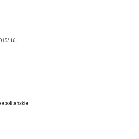
015/ 16.
eapolitańskie