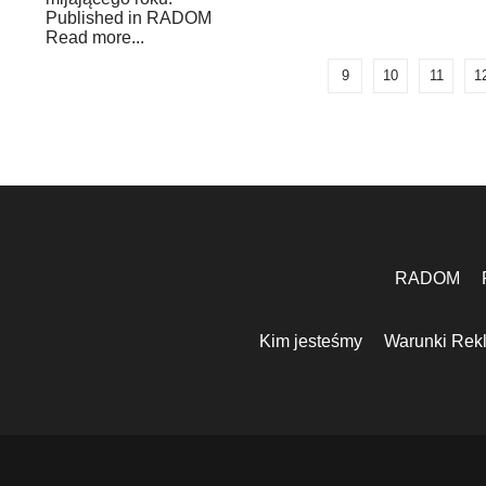
Published in
RADOM
Read more...
9
10
11
1
RADOM
Kim jesteśmy
Warunki Rek