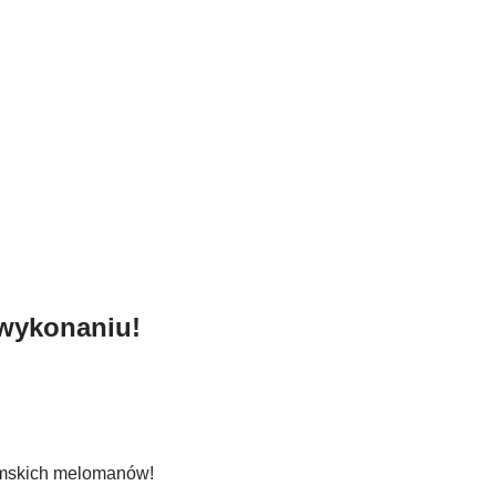
 wykonaniu!
omskich melomanów!