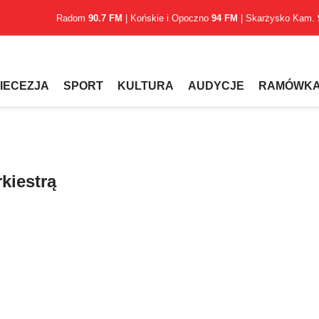
Radom
90.7 FM
| Końskie i Opoczno
94 FM
| Skarżysko Kam.
IECEZJA
SPORT
KULTURA
AUDYCJE
RAMÓWK
kiestrą