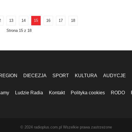
2
13
14
15
16
17
18
Strona 15 z 18
REGION
DIECEZJA
SPORT
KULTURA
AUDYCJE
lamy
Ludzie Radia
Kontakt
Polityka cookies
RODO
© 2024 radioplus.com.pl Wszelkie prawa zastrzeżone